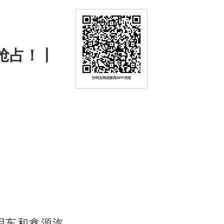
抢占！丨
扫码去网易新闻APP浏览
用车和鑫源汽