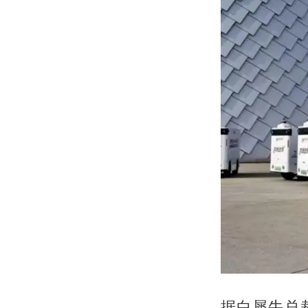
据白犀牛总