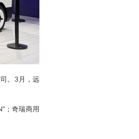
公司。3月，远
N”；奇瑞商用