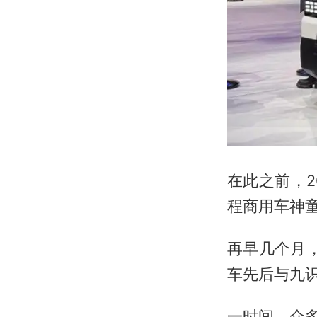
在此之前，2
程商用车神
再早几个月，
车先后与九
一时间，众