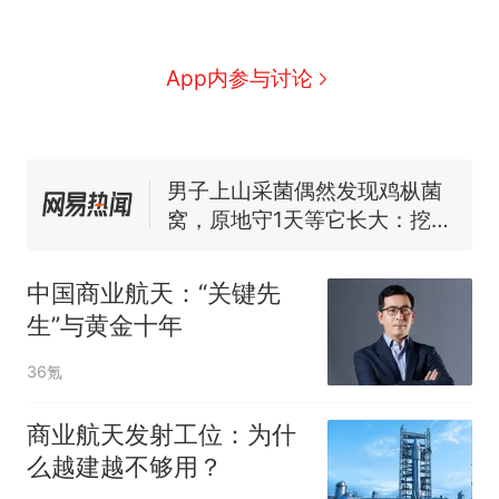
那个在床头放菜刀的女孩，
新
因老师一句“跟我回家”改写了
App内参与讨论
人生
费大厨“全国小炒肉大王”称
号，仅凭视频评出？中国烹饪
协会回应
男子上山采菌偶然发现鸡枞菌
窝，原地守1天等它长大：挖了
140多朵
美国渔民钓获鲨鱼徒手将其拽
回大海 目击者直呼震惊 （视频
来源：参考消息）
笔试第一被第二名传话劝弃考
官方通报
中国商业航天：“关键先
制裁瓜子饺子，美国怕什
热
生”与黄金十年
么？
36氪
商业航天发射工位：为什
么越建越不够用？