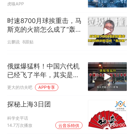
虎嗅APP
时速8700月球挨重击，马
斯克的火箭怎么成了“轰战
机”？
云鹏说
8跟贴
俄媒爆猛料！中国六代机
已经飞了半年，其实是故
意让卫星拍到的！
更大的功夫吧
APP专享
探秘上海3日团
科学史平话
00:00
14.7万次播放
云音乐特供