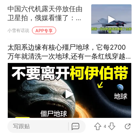
中国六代机露天停放任由
卫星拍，俄媒看懂了：这
根本不是泄密
小雪有话说
APP专享
太阳系边缘有核心殭尸地球，它每2700
万年就清洗一次地球,还有一条红线穿越
后也只是我们见到的恐怖之一
写跟贴
4
自说自话的总裁
6跟贴