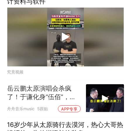
计资料与软件
究竟视频
岳云鹏太原演唱会杀疯
了！于谦化身“伍佰”，指
挥全场嗨翻了
舟舟音乐music
5跟贴
APP专享
16岁少年从太原骑行去漠河，热心大哥热