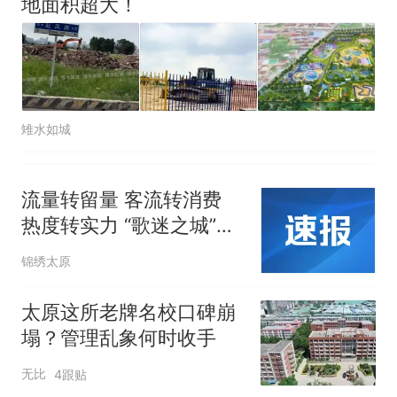
地面积超大！
雉水如城
流量转留量 客流转消费
热度转实力 “歌迷之城”品
牌赋能太原文旅高质量发
锦绣太原
展
太原这所老牌名校口碑崩
塌？管理乱象何时收手
无比
4跟贴