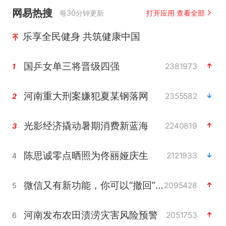
网易热搜
每30分钟更新
打开应用 查看全部
乐享全民健身 共筑健康中国
国乒女单三将晋级四强
2381973
1
河南重大刑案嫌犯夏某钢落网
2355582
2
光影经济撬动暑期消费新蓝海
2240819
3
陈思诚零点晒照为佟丽娅庆生
2121933
4
微信又有新功能，你可以“撤回”你的撤回了！
2095428
5
河南发布农田渍涝灾害风险预警
2051753
6