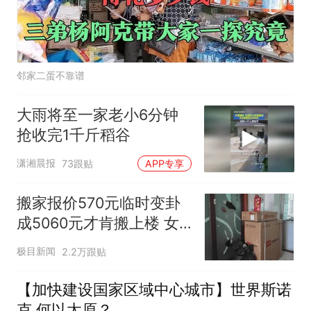
邻家二蛋不靠谱
大雨将至一家老小6分钟
抢收完1千斤稻谷
潇湘晨报
73跟贴
APP专享
搬家报价570元临时变卦
成5060元才肯搬上楼 女
子傻眼
极目新闻
2.2万跟贴
【加快建设国家区域中心城市】世界斯诺
克 何以太原？