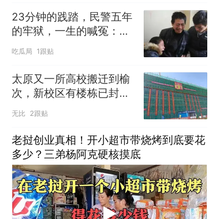
烈反响（十）
23分钟的践踏，民警五年
的牢狱，一生的喊冤：谁
该为逝去的生命买单？
吃瓜局
1跟贴
太原又一所高校搬迁到榆
次，新校区有楼栋已封
顶！
无比
2跟贴
老挝创业真相！开小超市带烧烤到底要花
多少？三弟杨阿克硬核摸底