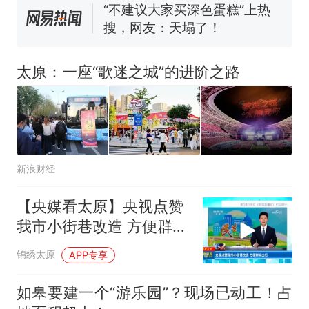
核查
搜，网友：天塌了！
那个在床头放菜刀的女孩，
热
因老师一句“跟我回家”改写了
人生
太原：一座“歌迷之城”的进阶之路
新浪财经
【央媒看太原】央视点赞
我市小街巷改造 方便群众
出行
锦绣太原
APP专享
如皋要建一个“游乐园”？现场已动工！占