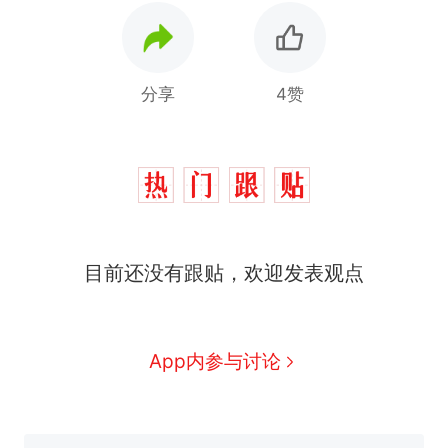
分享
4赞
那个在床头放菜刀的女孩，
热
因老师一句“跟我回家”改写了
人生
搬家报价570元，搬到楼下
新
交5060元才肯搬上楼！女子傻
眼了……
十多万人报名的考试，成绩全
目前还没有跟贴，欢迎发表观点
部作废，公平么？
空调24小时开着反而更省电？
电力部门回应
App内参与讨论
佛山一中学招聘物理教师，笔
试前13名均遭淘汰？教育局：
已叫停招聘，成立调查组全面
“不建议大家买深色蛋糕”上热