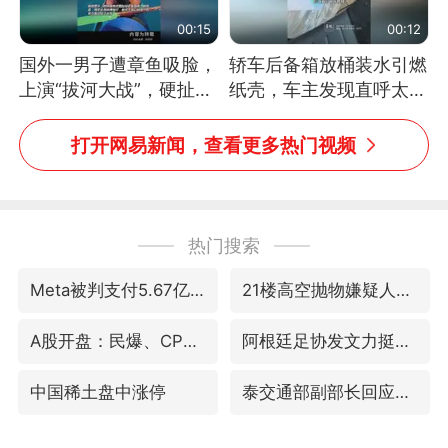
00:15
00:12
国外一男子遭章鱼吸脸，
轿车后备箱放桶装水引燃
上演“拔河大战”，硬扯加
纸壳，车主发现直呼太危
铁棒敲打方才挣脱
险，“拍出来让大家都避
免这个危险”
打开网易新闻，查看更多热门视频
热门搜索
Meta被判支付5.67亿美元
21楼高空抛物嫌疑人被拘留
A股开盘：民爆、CPO等概念走强
阿根廷足协发文力挺因凡蒂诺
中国稀土盘中涨停
泰交通部副部长回应中国人遭歧视手势