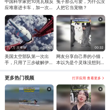
中国科学家把10兆瓦核反
兔子那么可爱，为什么没
应堆塞进卡车，加一次燃
人把它当宠物？
料能跑几十年
11.7万 次播放
09:47
00:32
美国太空部队第一次出
网友分享自己养的小猫，
手，只用了三步破解伊朗
本以为是个灵珠没想到是
防空
魔丸
更多热门视频
打开应用 查看更多