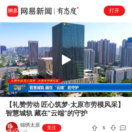
打开
Play
00:00
04:10
En
【礼赞劳动 匠心筑梦·太原市劳模风采】
fu
智慧城轨 藏在“云端”的守护
锦绣太原
关注
5
山西