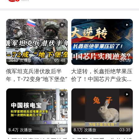
3642 次播放
05:48
04:09
俄军坦克兵潜伏敌后半
大逆转，长鑫拒绝苹果压
年，T-72变身“地下堡垒”
价了！中国芯片产业实现
怎样的逆袭？
8.4万 次播放
05:04
8.1万 次播放
03:35