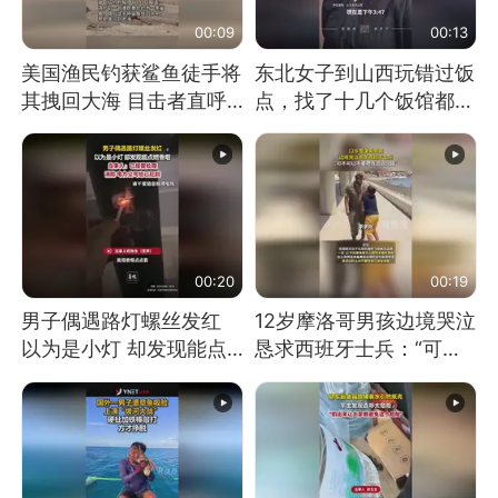
00:09
00:13
美国渔民钓获鲨鱼徒手将
东北女子到山西玩错过饭
其拽回大海 目击者直呼
点，找了十几个饭馆都没
震惊 （视频来源：参考
开门：午休到几点
消息）
00:20
00:19
男子偶遇路灯螺丝发红
12岁摩洛哥男孩边境哭泣
以为是小灯 却发现能点
恳求西班牙士兵：“可不
燃香烟 当事人：已报警
可以不要把我遣返回国”
处理