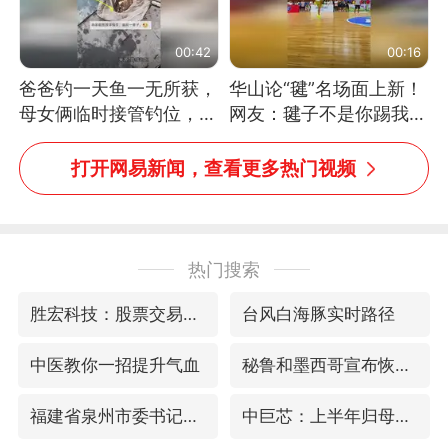
00:42
00:16
爸爸钓一天鱼一无所获，
华山论“毽”名场面上新！
母女俩临时接管钓位，用
网友：毽子不是你踢我
玩具鱼竿钓上大鱼
捡，我踢你捡吗
打开网易新闻，查看更多热门视频
热门搜索
胜宏科技：股票交易异常波动
台风白海豚实时路径
中医教你一招提升气血
秘鲁和墨西哥宣布恢复外交关系
福建省泉州市委书记张毅恭接受纪律审查和监察调查
中巨芯：上半年归母净利润1405.77万元