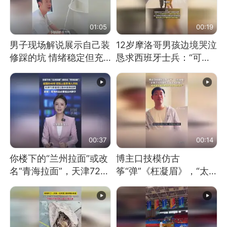
01:05
00:19
男子现场解说展示自己装
12岁摩洛哥男孩边境哭泣
修踩的坑 情绪稳定但充
恳求西班牙士兵：“可不
满无奈 每处都有精心设
可以不要把我遣返回国”
计 但每处都有瑕疵 网
友：一开始我没笑 但看
到洗手盆我没绷住
00:37
00:14
你楼下的“兰州拉面”或改
博主口技模仿古
名“青海拉面”，天津72家
筝“弹”《枉凝眉》，“太
面馆已集体更换招牌
像了～你是吃古筝长大的
吗？”“或将成为首位考级
不带古筝的选手。”（来
源：新华每日电讯）