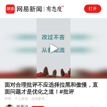
打开
Play
00:00
02:27
En
面对合理批评不应选择拉黑和傲慢，直
fu
面问题才是优化之道！#批评
声明：个人原创，仅供参考
雨果说