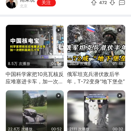
关注
472
北京
8.5万 次播放
05:04
3675 次播放
05:48
中国科学家把10兆瓦核反
俄军坦克兵潜伏敌后半
应堆塞进卡车，加一次燃
年，T-72变身“地下堡垒”
料能跑几十年
22.6万 次播放
00:52
2111 次播放
00:32