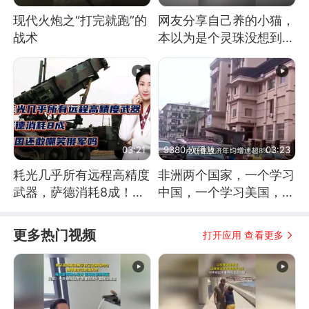
现代火炮之“打完就跑”的
网友分享自己养的小猫，
战术
本以为是个灵珠没想到是
魔丸
03:21
9380 次播放
03:23
耗光几乎所有远程高精度
非洲两个国家，一个学习
武器，萨德消耗8成！美
中国，一个学习美国，结
国还敢嘲笑俄军吗
果怎么样了？
更多热门视频
打开应用 查看更多