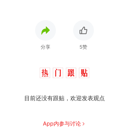
分享
5赞
目前还没有跟贴，欢迎发表观点
十多万人报名的考试，成绩
热
全部作废，公平么？
全球唯一没有法定首都的国
新
App内参与讨论