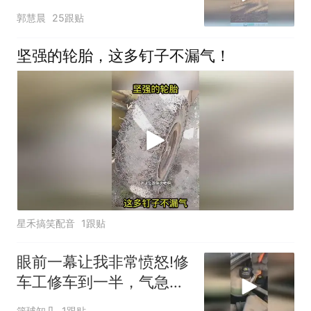
电驱动的魅力！
郭慧晨
25跟贴
坚强的轮胎，这多钉子不漏气！
星禾搞笑配音
1跟贴
眼前一幕让我非常愤怒!修
车工修车到一半，气急败
坏的把车给我砸了
篮球知几
1跟贴