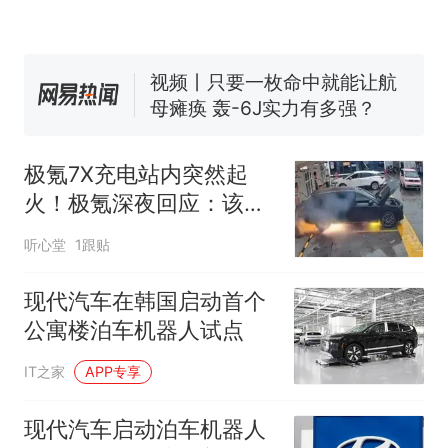
家，刚改国名，总统就邀请中
国大使骑行绕了几乎整个国境
5万的小车卖不动，40万以上
线一圈，还曾两次到中国寻根
的抢着买
视频丨只要一枚命中就能让航
母瘫痪 轰-6J实力有多强？
空调24小时开着反而更省电？
电力部门回应
极氪7X充电站内突然起
大雨将至一家老小6分钟抢收完
火！极氪深夜回应：该车
1千斤稻谷
曾严重碰撞，未在官方维
十多万人报名的考试，成绩
热
听心堂
1跟贴
修
全部作废，公平么？
现代汽车在韩国启动首个
公寓楼泊车机器人试点
IT之家
APP专享
现代汽车启动泊车机器人