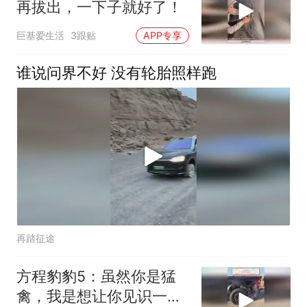
再拔出，一下子就好了！
巨基爱生活
3跟贴
APP专享
谁说问界不好 没有轮胎照样跑
再踏征途
方程豹豹5：虽然你是猛
禽，我是想让你见识一下