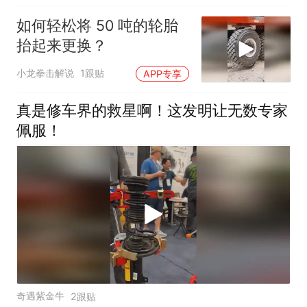
如何轻松将 50 吨的轮胎
抬起来更换？
小龙拳击解说
1跟贴
APP专享
真是修车界的救星啊！这发明让无数专家
佩服！
奇遇紫金牛
2跟贴