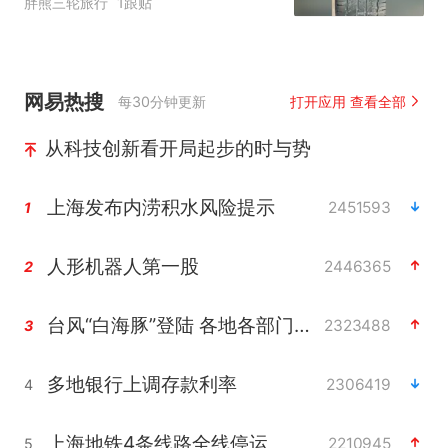
胖熊三轮旅行
1跟贴
网易热搜
每30分钟更新
打开应用 查看全部
从科技创新看开局起步的时与势
上海发布内涝积水风险提示
2451593
1
人形机器人第一股
2446365
2
台风“白海豚”登陆 各地各部门全力应对
2323488
3
多地银行上调存款利率
2306419
4
上海地铁4条线路全线停运
2210945
5