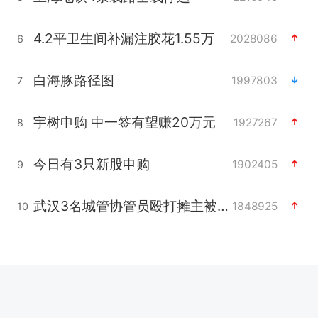
4.2平卫生间补漏注胶花1.55万
2028086
6
白海豚路径图
1997803
7
宇树申购 中一签有望赚20万元
1927267
8
今日有3只新股申购
1902405
9
武汉3名城管协管员殴打摊主被刑拘
1848925
10