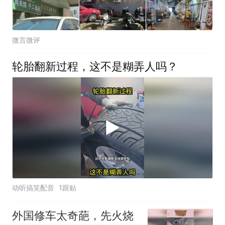
微言微评
轮胎翻新过程，这不是糊弄人吗？
动听搞笑配音
1跟贴
外国修车太奇葩，先火烧