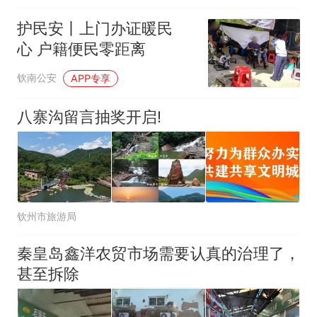
护民安丨上门办证暖民
心 户籍便民零距离
钦南公安
APP专享
八寨沟留言抽奖开启!
钦州市旅游局
秦皇岛鑫洋农贸市场需要认真的治理了，
甚至拆除