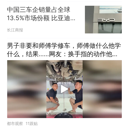
中国三车企销量占全球
13.5%市场份额 比亚迪
4.8%居第六吉利4.6%列第
长江商报
七
男子非要和师傅学修车，师傅做什么他学
什么，结果......网友：换手指的动作他没
看清
都市观察
11跟贴