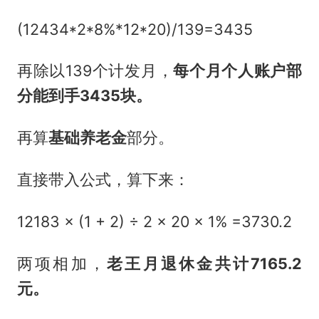
(12434*2*8%*12*20)/139=3435
再除以139个计发月，
每个月
个人账户部
分能到手
3435块
。
再算
基础养老金
部分。
直接带入公式，算下来：
12183 × (1 + 2) ÷ 2 × 20 × 1% =3730.2
两项相加，
老王
月退休金共计
7165.2
元
。