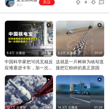
关注
9
四川
8.8万 次播放
05:04
2.0万 次播放
01:01
中国科学家把10兆瓦核反
这就是一片树林为啥却直
应堆塞进卡车，加一次燃
接把它粉碎的真正原因
料能跑几十年
12.1万 次播放
09:47
14.3万 次播放
01:29