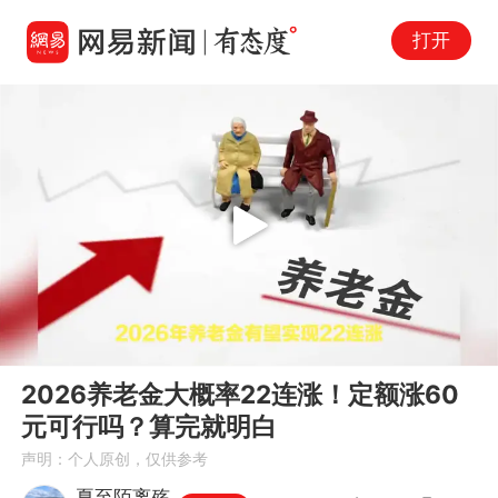
打开
Play
00:00
01:12
En
2026养老金大概率22连涨！定额涨60
fu
元可行吗？算完就明白
声明：个人原创，仅供参考
夏至陌离殇