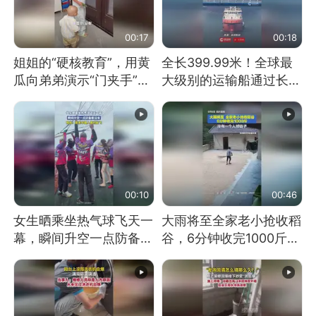
00:17
00:18
姐姐的“硬核教育”，用黄
全长399.99米！全球最
瓜向弟弟演示“门夹手”，
大级别的运输船通过长江
网友：果然言传不如身
大桥这一幕，太震撼了！
教！
00:10
00:46
女生晒乘坐热气球飞天一
大雨将至全家老小抢收稻
幕，瞬间升空一点防备都
谷，6分钟收完1000斤，
没有
没有一个人掉链子