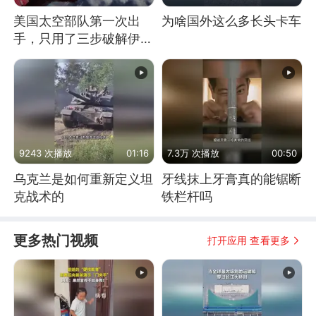
美国太空部队第一次出
为啥国外这么多长头卡车
手，只用了三步破解伊朗
防空
9243 次播放
01:16
7.3万 次播放
00:50
乌克兰是如何重新定义坦
牙线抹上牙膏真的能锯断
克战术的
铁栏杆吗
更多热门视频
打开应用 查看更多