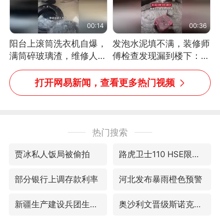
00:14
00:36
阳台上滚筒洗衣机自爆，
发泡水泥填不满，装修师
满筒碎玻璃渣，维修人员
傅检查发现漏到楼下：出
称是人为原因，从未见过
风口未延伸到外墙
洗衣机自爆
打开网易新闻，查看更多热门视频
热门搜索
贾冰私人饭局被偷拍
路虎卫士110 HSE限时降价
部分银行上调存款利率
河北发布暴雨橙色预警
新疆生产建设兵团生态环境局原局长被查
奥沙利文晋级斯诺克中国公开赛16强