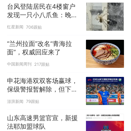
台风登陆居民在4楼窗户
发现一只小八爪鱼：晚上
已吃掉
红星新闻
706跟贴
“兰州拉面”改名“青海拉
面”，权威回应来了
中国新闻周刊
217跟贴
申花海港双双客场赢球，
保级警报暂解除，但下一
轮才是生死战
澎湃新闻
79跟贴
山东高速男篮官宣，新援
法耶加盟球队