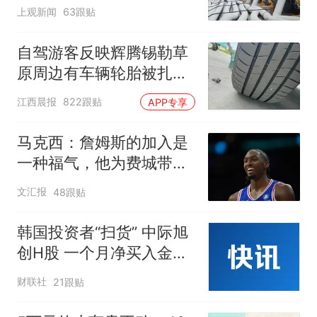
泄至黄浦江
上观新闻
63跟贴
自驾游客反映辉腾锡勒草
原周边有车辆轮胎被扎，
修理店铺换胎价格高达千
江西晨报
822跟贴
APP专享
元，官方发布情况通报
马克西：詹姆斯的加入是
一种福气，他为费城带来
谦逊
文汇报
48跟贴
韩国投资者“扫货” 中际旭
创H股 一个月净买入金额
达4339.42万美元
财联社
21跟贴