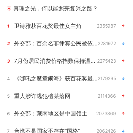
真理之光，何以能照亮复兴之路？
卫诗雅获百花奖最佳女主角
2355987
1
外交部：百余名菲律宾公民被依法处理
2281972
2
7月份居民消费价格指数保持温和上涨
2275423
3
《哪吒之魔童闹海》获百花奖最佳影片奖
2179295
4
重大涉诈逃犯檀某落网
2114366
5
外交部：藏南地区是中国领土
2073369
6
台湾不是国家不存在“国格”
2062426
7