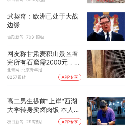
武契奇：欧洲已处于大战
边缘
吉刻新闻
7031跟贴
网友称甘肃麦积山景区看
完所有石窟需2000元，景
区：部分石窟受特别保
北青网-北京青年报
8257跟贴
APP专享
护，游客可按需买
高二男生提前"上岸"西湖
大学转身卖卤肉饭 本人发
声
极目新闻
293跟贴
APP专享