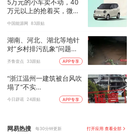
5万元的小车卖不动，40
万元以上的抢着买，微型
代步车集体遇冷
中国能源网
83跟贴
湖南、河北、湖北等地针
对“乡村排污乱象”问题成
立调查组
齐鲁壹点
33跟贴
APP专享
“浙江温州一建筑被台风吹
塌了”不实
（2026·08·10）
今日辟谣
24跟贴
APP专享
网易热搜
每30分钟更新
打开应用 查看全部