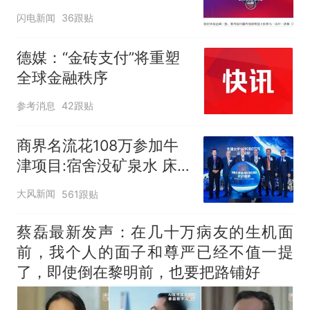
闪电新闻
36跟贴
德媒：“金砖支付”将重塑
全球金融秩序
参考消息
42跟贴
商界名流花108万参加牛
津项目:宿舍没矿泉水 床
咯吱响
大风新闻
561跟贴
蔡磊最新发声：在几十万病友的生机面
前，我个人的面子和尊严已经不值一提
了，即使倒在黎明前，也要把路铺好