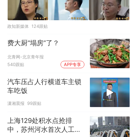
政知新媒体
124跟贴
费大厨“塌房”了？
北青网-北京青年报
540跟贴
APP专享
汽车压占人行横道车主锁
车吃饭
潇湘晨报
99跟贴
上海129处积水点抢排
中，苏州河水首次人工翻