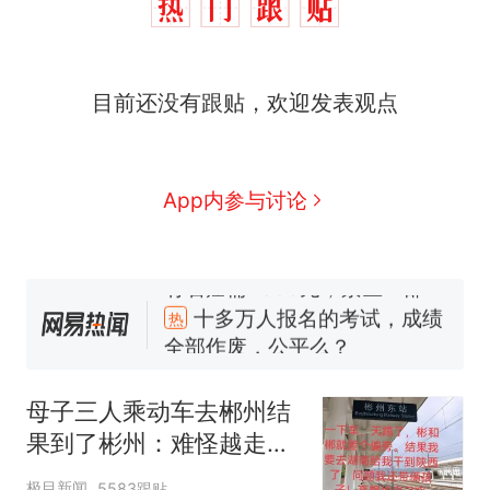
5万的小车卖不动，40万以
新
上的抢着买
浙江人戒备 "白海豚"已创我国
目前还没有跟贴，欢迎发表观点
纪录 带来严重影响
视频丨只要一枚命中就能让航
母瘫痪 轰-6J实力有多强？
泰州父亲的手写家书遗失30
App内参与讨论
年，网友淘到后寄给女儿：花
鸟市场搬了，但爱还在
网友称甘肃麦积山景区看完所
有石窟需2000元，景区：部分
石窟受特别保护，游客可按需
十多万人报名的考试，成绩
热
买
全部作废，公平么？
母子三人乘动车去郴州结
果到了彬州：难怪越走越
冷
极目新闻
5583跟贴