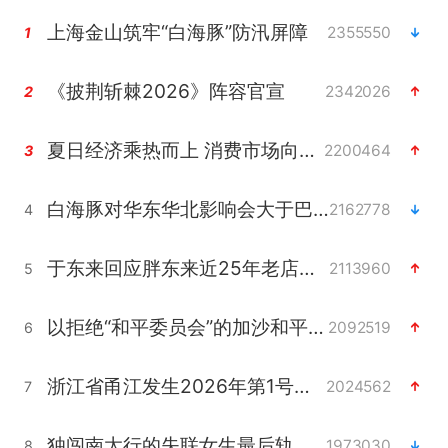
上海金山筑牢“白海豚”防汛屏障
2355550
1
《披荆斩棘2026》阵容官宣
2342026
2
夏日经济乘热而上 消费市场向新而行
2200464
3
白海豚对华东华北影响会大于巴威
2162778
4
于东来回应胖东来近25年老店年底关闭
2113960
5
以拒绝“和平委员会”的加沙和平计划
2092519
6
浙江省甬江发生2026年第1号洪水
2024562
7
独闯南太行的失联女生最后轨迹已确认
1973030
8