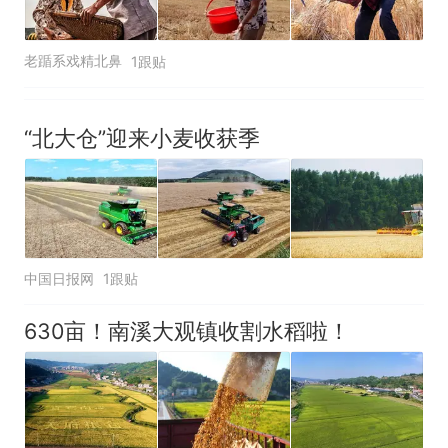
老踲系戏精北鼻
1跟贴
“北大仓”迎来小麦收获季
中国日报网
1跟贴
630亩！南溪大观镇收割水稻啦！