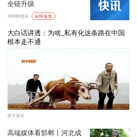
全链升级
环球网资讯
APP专享
大白话讲透：为啥_私有化这条路在中国
根本走不通
碧天蓝钻
高端媒体看邯郸丨河北成