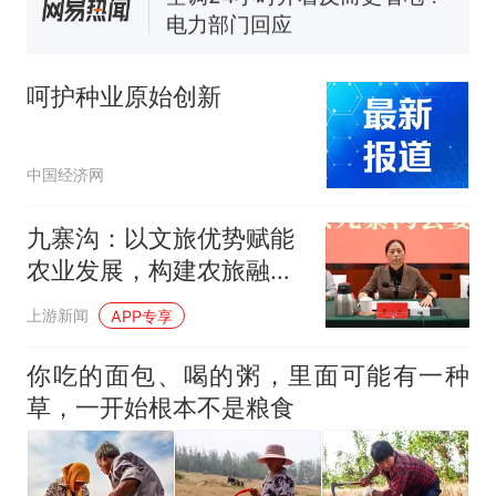
电力部门回应
5万的小车卖不动，40万以上
的抢着买
呵护种业原始创新
十多万人报名的考试，成绩
热
全部作废，公平么？
中国经济网
九寨沟：以文旅优势赋能
农业发展，构建农旅融合
的现代农业产业体系
上游新闻
APP专享
你吃的面包、喝的粥，里面可能有一种
草，一开始根本不是粮食