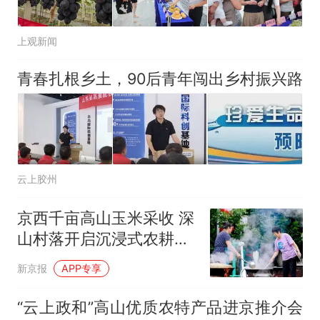
上观新闻
青春扎根乡土，90后青年闯出乡村振兴路
云上胶州
京西千亩高山玉米采收 深
山村落开启沉浸式农耕体
验
新京报
APP专享
“云上政和”高山优质农特产品进京推介会