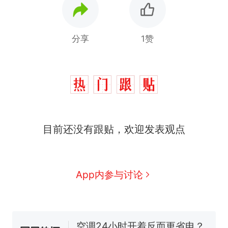
分享
1赞
十多万人报名的考试，成绩
热
目前还没有跟贴，欢迎发表观点
全部作废，公平么？
全球唯一没有法定首都的国
新
家，刚改国名，总统就邀请中
国大使骑行绕了几乎整个国境
搬家报价570元，搬到楼下交
App内参与讨论
线一圈，还曾两次到中国寻根
5060元才肯搬上楼！女子傻眼
了……
视频丨只要一枚命中就能让航
母瘫痪 轰-6J实力有多强？
空调24小时开着反而更省电？