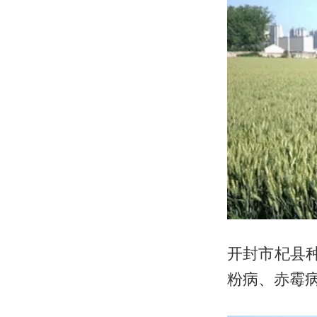
开封市杞县
粉病、赤霉病