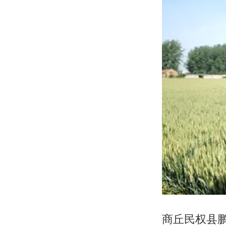
商丘民权县鹏