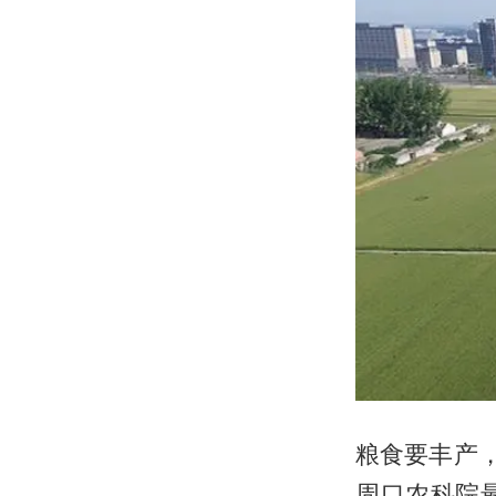
粮食要丰产
周口农科院