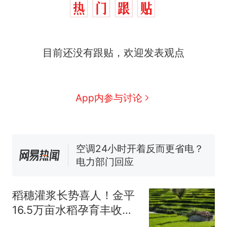
十多万人报名的考试，成绩
热
目前还没有跟贴，欢迎发表观点
全部作废，公平么？
全球唯一没有法定首都的国
新
家，刚改国名，总统就邀请中
国大使骑行绕了几乎整个国境
5万的小车卖不动，40万以上
App内参与讨论
线一圈，还曾两次到中国寻根
的抢着买
视频丨只要一枚命中就能让航
母瘫痪 轰-6J实力有多强？
空调24小时开着反而更省电？
电力部门回应
大雨将至一家老小6分钟抢收完
1千斤稻谷
稻穗灌浆长势喜人！金平
十多万人报名的考试，成绩
热
16.5万亩水稻孕育丰收，
全部作废，公平么？
静待八月开镰