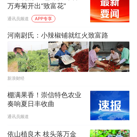
万寿菊开出“致富花”
通讯员频道
APP专享
河南尉氏：小辣椒铺就红火致富路
新浪财经
棚满果香！崇信特色农业
奏响夏日丰收曲
通讯员频道
依山植良木 枝头落万金