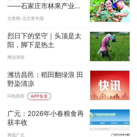
——石家庄市林果产业实
现生态效益与经济效益双
北青网-北京青年报
赢
烈日下的坚守｜头顶是太
阳，脚下是热土
网信津南
潍坊昌邑：稻田翻绿浪 田
野染清凉
闪电新闻
APP专享
广元：2026年小春粮食再
获丰收
秀我广元