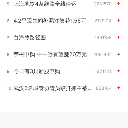
上海地铁4条线路全线停运
2231570
5
4.2平卫生间补漏注胶花1.55万
2179214
6
白海豚路径图
1991138
7
宇树申购 中一签有望赚20万元
1981902
8
今日有3只新股申购
1971772
9
武汉3名城管协管员殴打摊主被刑拘
1838184
10