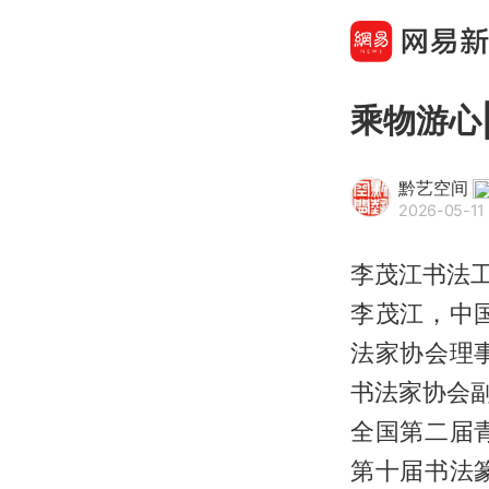
乘物游心
黔艺空间
2026-05-11 
李茂江书法
李茂江，中
法家协会理
书法家协会
全国第二届
第十届书法