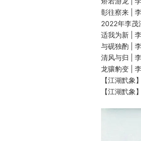
矫若游龙 |
彰往察来 |
2022年李
适我为新 |
与砚独酌 |
清风与归 |
龙骧豹变 |
【江湖黓象
【江湖黓象