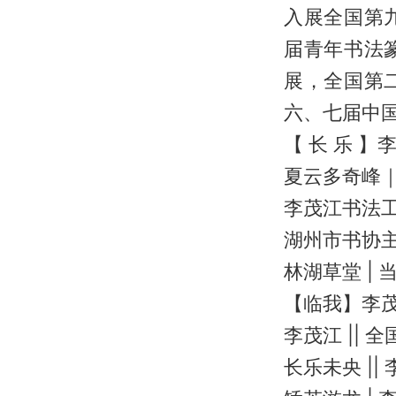
入展全国第
届青年书法
展，全国第
六、七届中国
【 长 乐 
夏云多奇峰
李茂江书法
湖州市书协
林湖草堂 |
【临我】李
李茂江 ||
长乐未央 |