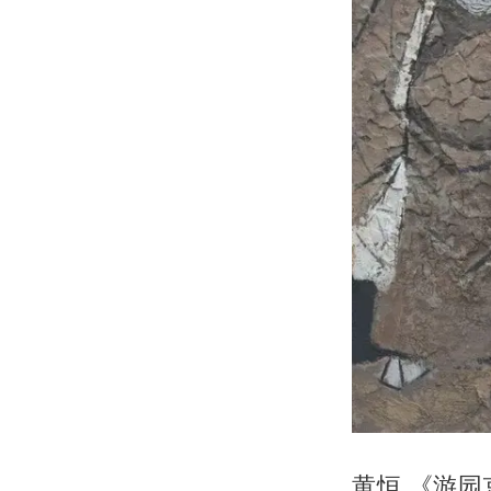
黄恒 《游园京