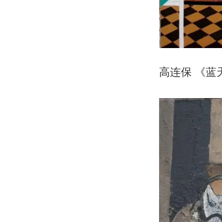
高连保 《蓝天