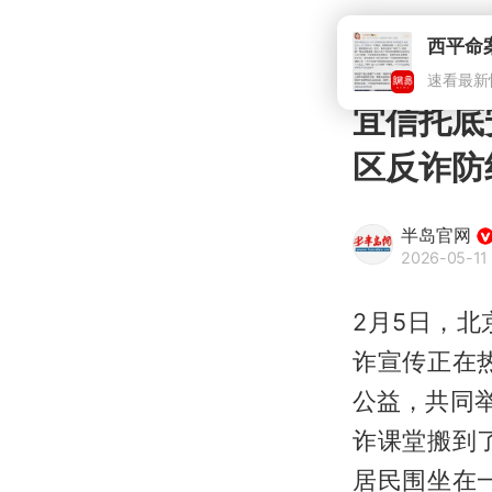
西平命
速看最新
宜信托底
区反诈防
半岛官网
2026-05-11 
2月5日，
诈宣传正在
公益，共同
诈课堂搬到
居民围坐在