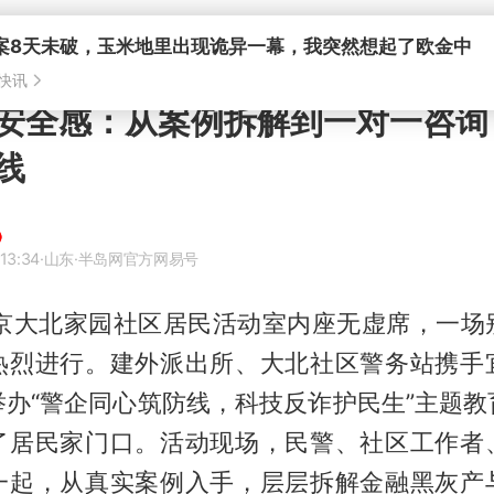
案8天未破，玉米地里出现诡异一幕，我突然想起了欧金中
快讯
安全感：从案例拆解到一对一咨询
线
13:34
·山东
·半岛网官方网易号
北京大北家园社区居民活动室内座无虚席，一场
热烈进行。建外派出所、大北社区警务站携手
举办“警企同心筑防线，科技反诈护民生”主题教
了居民家门口。活动现场，民警、社区工作者
一起，从真实案例入手，层层拆解金融黑灰产