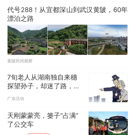
代号288！从宜都深山到武汉黄陂，60年
漂泊之路
黄陂民间观察
7旬老人从湖南独自来穗
探望孙子，却迷了路，还
言语不通！在街头徘徊4
广东活动
小时后
天刚蒙蒙亮，篓子“占满”
了公交车