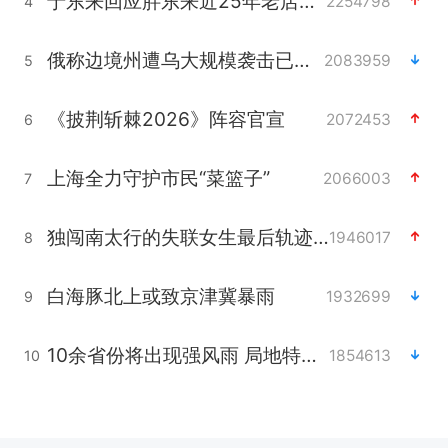
于东来回应胖东来近25年老店年底关闭
2254798
4
俄称边境州遭乌大规模袭击已致13伤
2083959
5
《披荆斩棘2026》阵容官宣
2072453
6
上海全力守护市民“菜篮子”
2066003
7
独闯南太行的失联女生最后轨迹已确认
1946017
8
白海豚北上或致京津冀暴雨
1932699
9
10余省份将出现强风雨 局地特大暴雨
1854613
10