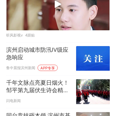
听风影视v
4跟贴
滨州启动城市防汛Ⅳ级应
急响应
鲁中晨报滨州新闻
APP专享
千年文脉点亮夏日烟火！
邹平第九届伏生诗会精彩
启幕
闪电新闻
同台竞技砺本领 滨州市基