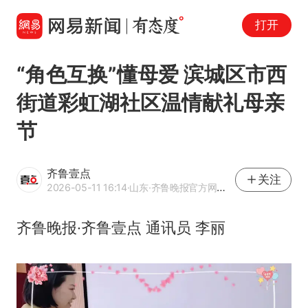
打开
“角色互换”懂母爱 滨城区市西
街道彩虹湖社区温情献礼母亲
节
齐鲁壹点
关注
2026-05-11 16:14
·山东
·齐鲁晚报官方网易号
齐鲁晚报·齐鲁壹点 通讯员 李丽