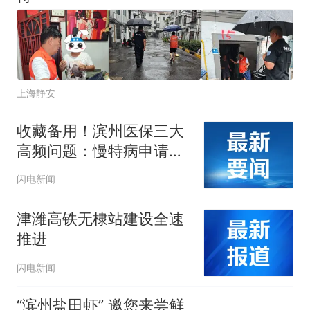
上海静安
收藏备用！滨州医保三大
高频问题：慢特病申请、
狂犬疫苗报销、生育津贴
闪电新闻
申领看这里
津潍高铁无棣站建设全速
推进
闪电新闻
“滨州盐田虾” 邀您来尝鲜