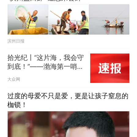
滨州日报
拾光纪丨“这片海，我会守
到底！”——渤海第一哨，
带着鱼梭守海的“95后”民
大众网
警
过度的母爱不只是爱，更是让孩子窒息的
枷锁！