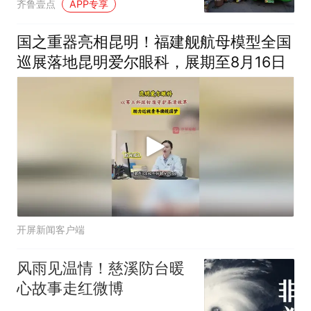
齐鲁壹点
APP专享
国之重器亮相昆明！福建舰航母模型全国
巡展落地昆明爱尔眼科，展期至8月16日
开屏新闻客户端
风雨见温情！慈溪防台暖
心故事走红微博