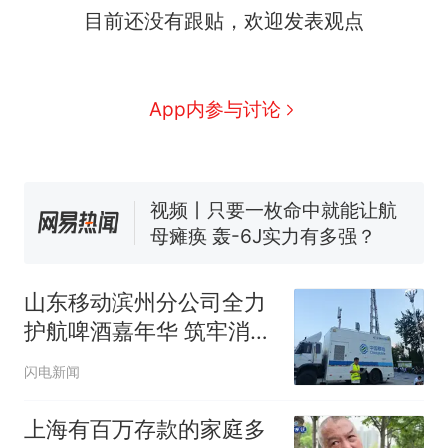
十多万人报名的考试，成绩
热
目前还没有跟贴，欢迎发表观点
全部作废，公平么？
全球唯一没有法定首都的国
新
家，刚改国名，总统就邀请中
App内参与讨论
国大使骑行绕了几乎整个国境
搬家报价570元，搬到楼下交
线一圈，还曾两次到中国寻根
5060元才肯搬上楼！女子傻眼
了……
视频丨只要一枚命中就能让航
母瘫痪 轰-6J实力有多强？
空调24小时开着反而更省电？
电力部门回应
5万的小车卖不动，40万以上
的抢着买
山东移动滨州分公司全力
十多万人报名的考试，成绩
护航啤酒嘉年华 筑牢消费
热
全部作废，公平么？
季通信保障防线
闪电新闻
上海有百万存款的家庭多