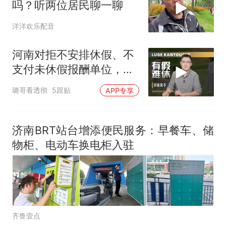
吗？听两位居民聊一聊
洋洋欢乐配音
河南对拒不安排休假、不
支付未休假报酬单位，快
速立案、限期整改
璐哥看透彻
5跟贴
APP专享
济南BRT站台增添便民服务：早餐车、储
物柜、电动车换电柜入驻
齐鲁壹点