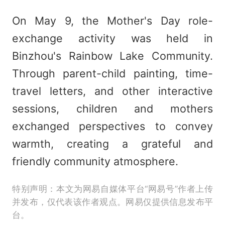
On May 9, the Mother's Day role-
exchange activity was held in
Binzhou's Rainbow Lake Community.
Through parent-child painting, time-
travel letters, and other interactive
sessions, children and mothers
exchanged perspectives to convey
warmth, creating a grateful and
friendly community atmosphere.
特别声明：本文为网易自媒体平台“网易号”作者上传
并发布，仅代表该作者观点。网易仅提供信息发布平
台。