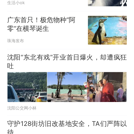
生活小ok
广东首只！极危物种“阿
零”在横琴诞生
珠海发布
沈阳“东北有戏”开业首日爆火，却遭疯狂
吐
沈阳公交网小林
守护128街坊旧改基地安全，TA们严阵以
待