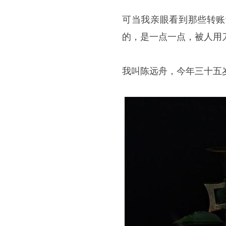
可当我亲眼看到那些转账
的，是一点一点，被人用
我叫陈远舟，今年三十五