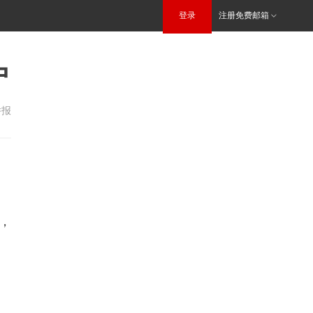
登录
注册免费邮箱
户
举报
，