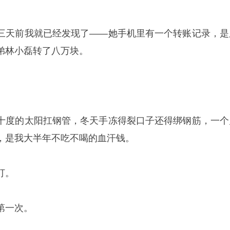
三天前我就已经发现了——她手机里有一个转账记录，是
弟林小磊转了八万块。
十度的太阳扛钢管，冬天手冻得裂口子还得绑钢筋，一个
，是我大半年不吃不喝的血汗钱。
打。
第一次。