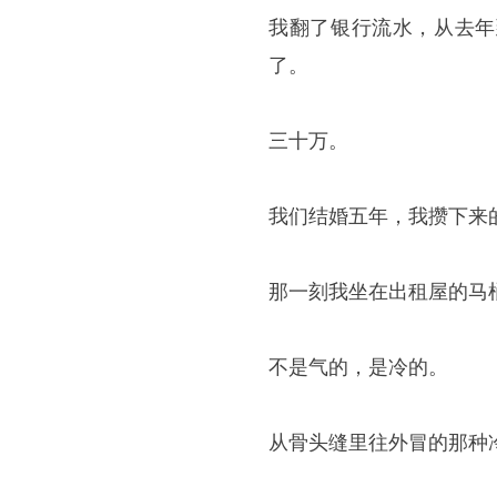
我翻了银行流水，从去年
了。
三十万。
我们结婚五年，我攒下来
那一刻我坐在出租屋的马
不是气的，是冷的。
从骨头缝里往外冒的那种