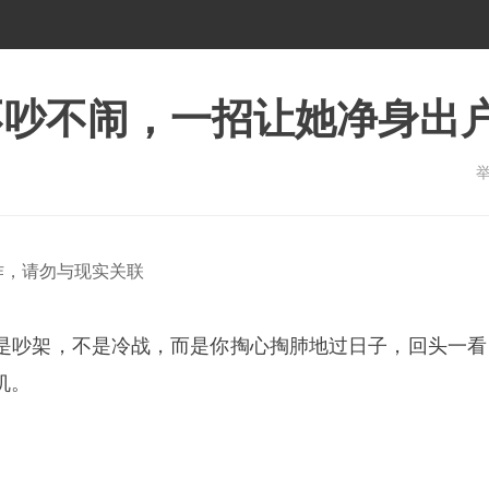
不吵不闹，一招让她净身出
作，请勿与现实关联
是吵架，不是冷战，而是你掏心掏肺地过日子，回头一看
机。
。