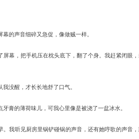
屏幕的声音细碎又急促，像做贼一样。
了屏幕，把手机压在枕头底下，翻了个身。我赶紧闭眼，
认我没醒，才长长地舒了口气。
点牙膏的薄荷味儿，可我心里像是被浇了一盆冰水。
早。我听见厨房里锅铲碰锅的声音，还有她哼歌的声音，