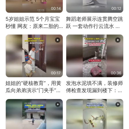
00:14
00:12
5岁姐姐示范 5个月宝宝
舞蹈老师展示连贯腾空跳
秒懂 网友：原来二胎的
跃 一套动作行云流水 节
快乐长这样
奏感拉满 网友：怎么做
到又舞又武的？
00:17
00:36
姐姐的“硬核教育”，用黄
发泡水泥填不满，装修师
瓜向弟弟演示“门夹手”，
傅检查发现漏到楼下：出
网友：果然言传不如身
风口未延伸到外墙
教！