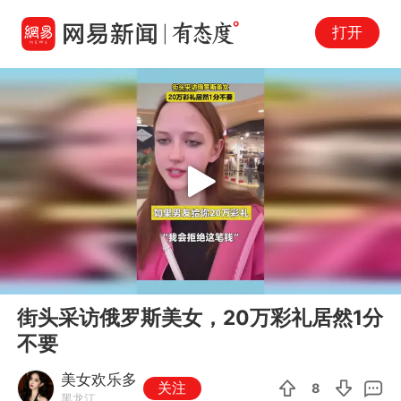
打开
Play
00:00
00:11
En
街头采访俄罗斯美女，20万彩礼居然1分
fu
不要
美女欢乐多
关注
8
黑龙江