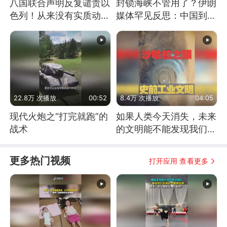
八国联合声明反复谴责以
封锁海峡不管用了？伊朗
色列！从来没有实质动
媒体罕见反思：中国到底
作！根源是惧怕美国
是不是在"拆台"
22.8万 次播放
00:52
8.4万 次播放
04:05
现代火炮之“打完就跑”的
如果人类今天消失，未来
战术
的文明能不能发现我们存
在过？
更多热门视频
打开应用 查看更多