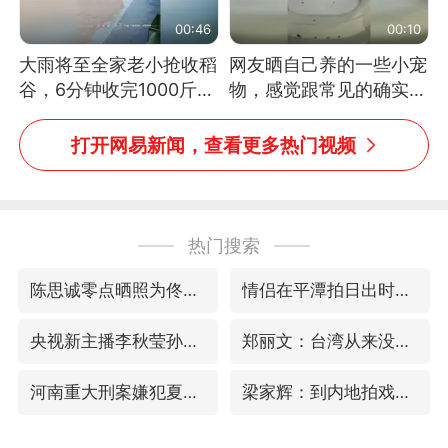
00:46
00:10
大雨将至全家老小抢收稻
网友晒自己养的一些小宠
谷，6分钟收完1000斤，
物，感觉跟常见的确实有
没有一个人掉链子
些不一样
打开网易新闻，查看更多热门视频
热门搜索
陈思诚零点晒照为佟丽娅庆生
情侣在平潭拍日出时坠崖致一死一伤
央视新主播李秋莹孙亚鹏亮相
郑丽文：台湾从来没有“独立”过
河南重大刑案嫌犯夏某钢落网
梁家辉：到内地拍戏不是北上是回归