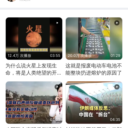
12.4万 次播放
03:55
20.0万 次播放
01:29
为什么说火星上发现生
这就是报废电动车电池不
命，将是人类绝望的开
能整块扔进熔炉的原因了
始？
03:05
04:35