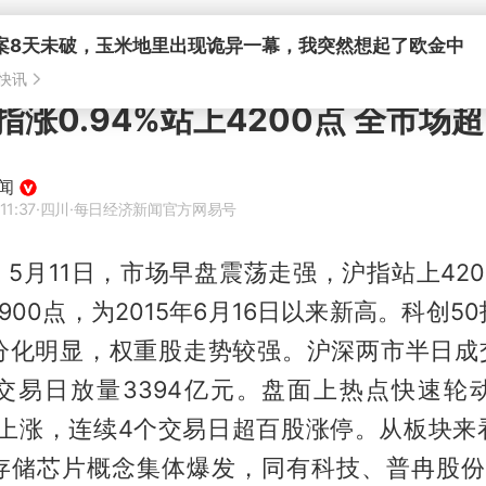
指涨0.94%站上4200点 全市场
闻
11:37
·四川
·每日经济新闻官方网易号
，5月11日，市场早盘震荡走强，沪指站上42
900点，为2015年6月16日以来新高。科创5
分化明显，权重股走势较强。沪深两市半日成交额
交易日放量3394亿元。盘面上热点快速轮
个股上涨，连续4个交易日超百股涨停。从板块来
存储芯片概念集体爆发，同有科技、普冉股份双