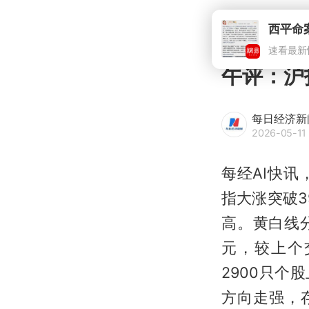
午评：沪
每日经济新
2026-05-11 
每经AI快讯
指大涨突破3
高。黄白线
元，较上个
2900只
方向走强，