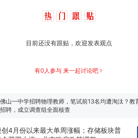
目前还没有跟贴，欢迎发表观点
那个在床头放菜刀的女孩，因老师一句“跟我回家”
热
费大厨“全国小炒肉大王”称号，仅凭视频评出？中
新
有0人参与 来一起讨论吧
应
台风"白海豚"中心附近最大风力已达15级 最新研判
佛山一中学招聘物理教师，笔试前13名均遭淘汰？教
招聘，成立调查组全面核查
笔试第一被第二名传话劝弃考 官方通报
股创4月份以来最大单周涨幅；存储板块普