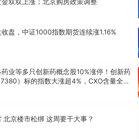
享界G9车型预售价公布：43.98万起
黄金双双上涨；北京购房政策调整
那个在床头放菜刀的女孩，因老师一句“跟我回家”
热
收盘，中证1000指数期货连续涨1.16%
药业等多只创新药概念股10%涨停！创新药
517380）标的指数大涨超4%，CXO含量全市
 北京楼市松绑 这周要干大事？