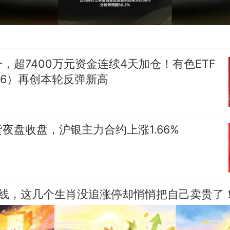
，超7400万元资金连续4天加仓！有色ETF
876）再创本轮反弹新高
夜盘收盘，沪银主力合约上涨1.66%
暗线，这几个生肖没追涨停却悄悄把自己卖贵了