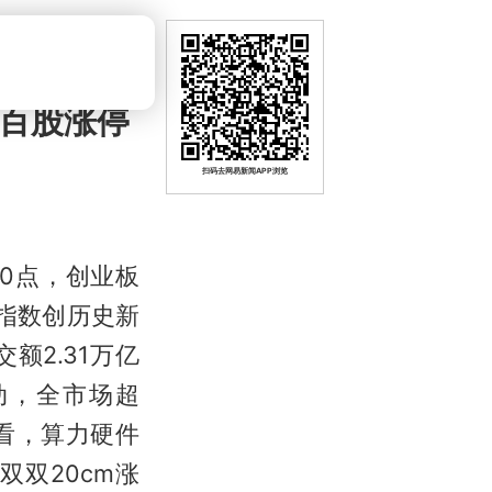
超百股涨停
扫码去网易新闻APP浏览
00点，创业板
0指数创历史新
2.31万亿
动，全市场超
看，算力硬件
双20cm涨