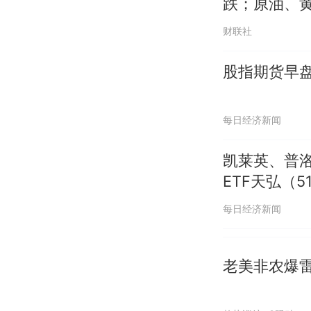
跌；原油、
财联社
股指期货早盘
每日经济新闻
凯莱英、普洛
ETF天弘（
场最高
每日经济新闻
老美非农爆雷