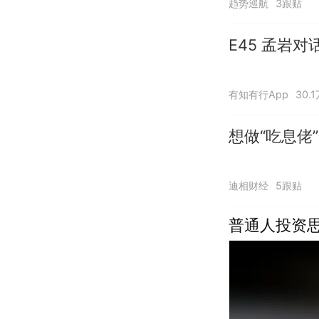
趋势巡航
3跟贴
E45 孟岩
有知有行App
30.
想做“吃息佬
迪相财经
5跟贴
普通人投资