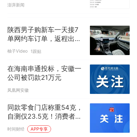
范住宿价格行为提醒告诫
澎湃新闻
函
陕西男子购新车一天接7
单网约车订单，返程出事
故保险拒赔
柚子Video
1跟贴
在海南串通投标，安徽一
公司被罚款21万元
凤凰网安徽
同款零食门店称重54克，
自测仅23.5克！消费者质
疑“好想来”称重翻倍
时间财经
APP专享