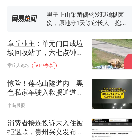
窝，原地守1天等它长大：挖了
140多朵
美国渔民钓获鲨鱼徒手将其拽
回大海 目击者直呼震惊 （视频
来源：参考消息）
笔试第一被第二名传话劝弃考
官方通报
章丘业主：单元门口成垃
那个在床头放菜刀的女孩，
热
圾回收站了，六七点钟就
因老师一句“跟我回家”改写了
开始“丁零当啷”...太扰民了
人生
章丘人论坛
APP专享
惊险！莲花山隧道内一黑
色私家车驶入救援通道，
后方车辆紧急避让
半岛晨报
消费者接连投诉未入住被
拒退款，贵州兴义发布规