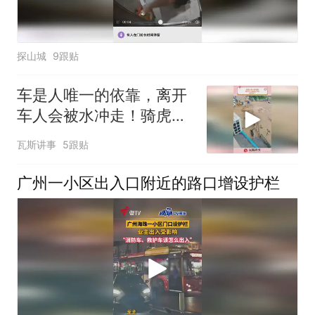
探山城
9跟贴
车是人唯一的依靠，离开
车人会被水冲走！骑虎难
下
瓦斯讲事
5跟贴
广州一小区出入口附近的路口增设护栏