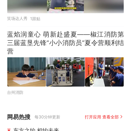
笑场达人秀
1跟贴
蓝焰润童心 萌新赴盛夏——椒江消防第
三届蓝垦先锋“小小消防员”夏令营顺利结
营
台州消防
网易热搜
每30分钟更新
打开应用 查看全部
东方之约 相约未来