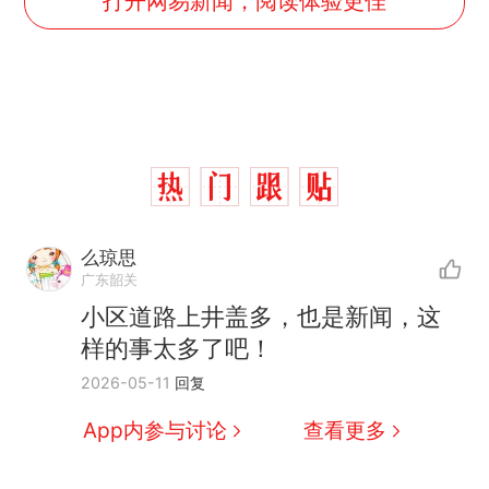
打开网易新闻，阅读体验更佳
么琼思
广东韶关
那个在床头放菜刀的女孩，
热
小区道路上井盖多，也是新闻，这
因老师一句“跟我回家”改写了
样的事太多了吧！
人生
制裁瓜子饺子，美国怕什
新
2026-05-11
回复
么？
费大厨“全国小炒肉大王”称
App内参与讨论
查看更多
号，仅凭视频评出？中国烹饪
协会回应
男子上山采菌偶然发现鸡枞菌