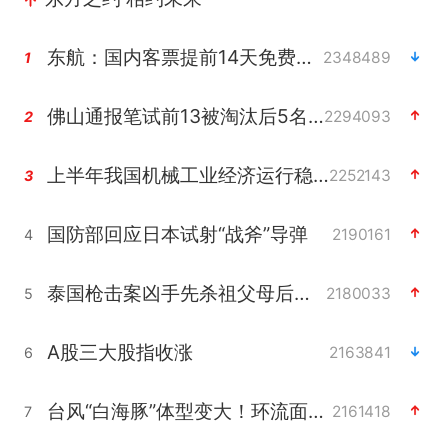
东航：国内客票提前14天免费退改
2348489
1
佛山通报笔试前13被淘汰后5名进体检
2294093
2
上半年我国机械工业经济运行稳中有进
2252143
3
国防部回应日本试射“战斧”导弹
2190161
4
泰国枪击案凶手先杀祖父母后行凶
2180033
5
A股三大股指收涨
2163841
6
台风“白海豚”体型变大！环流面积接近13个浙江那么大
2161418
7