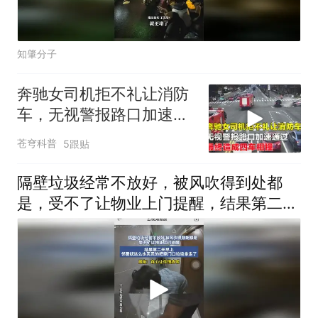
知肇分子
奔驰女司机拒不礼让消防
车，无视警报路口加速通
过，最终造成四车相撞
苍穹科普
5跟贴
隔壁垃圾经常不放好，被风吹得到处都
是，受不了让物业上门提醒，结果第二天
早上邻居就这么水灵灵的把家门口垃圾拿
走了