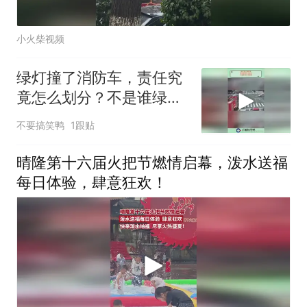
小火柴视频
绿灯撞了消防车，责任究
竟怎么划分？不是谁绿灯
谁有理
不要搞笑鸭
1跟贴
晴隆第十六届火把节燃情启幕，泼水送福
每日体验，肆意狂欢！