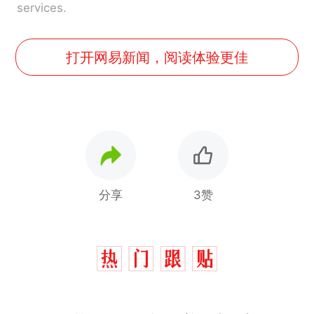
services.
打开网易新闻，阅读体验更佳
分享
3赞
那个在床头放菜刀的女孩，
热
因老师一句“跟我回家”改写了
人生
搬家报价570元，搬到楼下
新