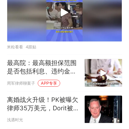
米粒看看
4跟贴
最高院：最高额担保范围
是否包括利息、违约金、
实现债权的费用？
周军律师聊案子
APP专享
离婚战火升级！PK被曝欠
律师35万美元，Dorit被指
花90万买衣
浅遇时光