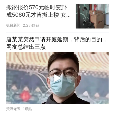
搬家报价570元临时变卦
成5060元才肯搬上楼 女
子傻眼
极目新闻
2.2万跟贴
唐某某突然申请开庭延期，背后的目的，
网友总结出三点
荒野老五
1跟贴