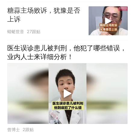
糖蒜主场败诉，犹豫是否
上诉
蜻蜓世音
27跟贴
医生误诊患儿被判刑，他犯了哪些错误，
业内人士来详细分析！
曾博士
2跟贴