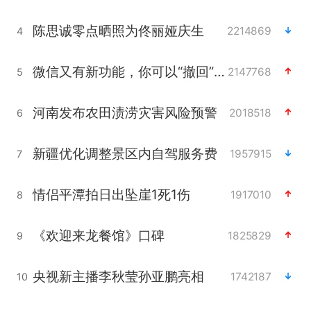
陈思诚零点晒照为佟丽娅庆生
2214869
4
微信又有新功能，你可以“撤回”你的撤回了！
2147768
5
河南发布农田渍涝灾害风险预警
2018518
6
新疆优化调整景区内自驾服务费
1957915
7
情侣平潭拍日出坠崖1死1伤
1917010
8
《欢迎来龙餐馆》口碑
1825829
9
央视新主播李秋莹孙亚鹏亮相
1742187
10