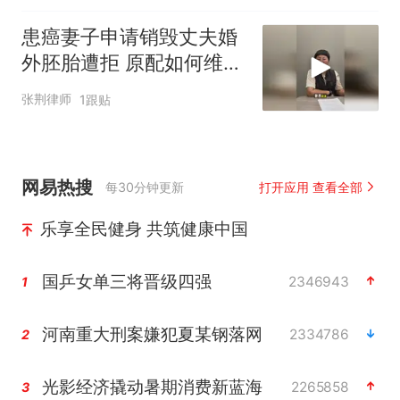
患癌妻子申请销毁丈夫婚
外胚胎遭拒 原配如何维
权？
张荆律师
1跟贴
网易热搜
每30分钟更新
打开应用 查看全部
乐享全民健身 共筑健康中国
国乒女单三将晋级四强
2346943
1
河南重大刑案嫌犯夏某钢落网
2334786
2
光影经济撬动暑期消费新蓝海
2265858
3