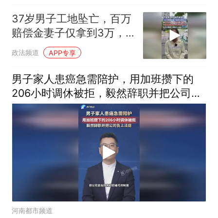
37岁男子工地坠亡，百万
赔偿金妻子仅拿到3万，
法院介入核查
政法频道
APP专享
男子家人患癌急需陪护，用加班攒下的
206小时调休被拒，毅然辞职并把公司告
上法庭 #陪护 #调休 #加班
河南都市频道