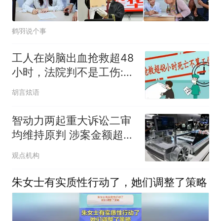
鹤羽说个事
工人在岗脑出血抢救超48
小时，法院判不是工伤:在
逼家属选择吗
胡言炫语
智动力两起重大诉讼二审
均维持原判 涉案金额超
2.5亿元
观点机构
朱女士有实质性行动了，她们调整了策略