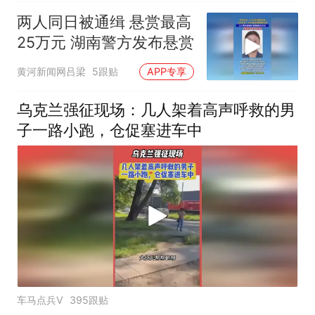
两人同日被通缉 悬赏最高
25万元 湖南警方发布悬赏
黄河新闻网吕梁
5跟贴
APP专享
乌克兰强征现场：几人架着高声呼救的男
子一路小跑，仓促塞进车中
车马点兵V
395跟贴