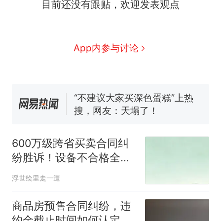
目前还没有跟贴，欢迎发表观点
交5060元才肯搬上楼！女子傻
眼了……
十多万人报名的考试，成绩全
部作废，公平么？
空调24小时开着反而更省电？
App内参与讨论
电力部门回应
佛山一中学招聘物理教师，笔
试前13名均遭淘汰？教育局：
已叫停招聘，成立调查组全面
“不建议大家买深色蛋糕”上热
核查
搜，网友：天塌了！
那个在床头放菜刀的女孩，
热
因老师一句“跟我回家”改写了
600万级跨省买卖合同纠
人生
纷胜诉！设备不合格全额
退款赔付成标杆
浮世绘里走一遭
商品房预售合同纠纷，违
约金截止时间如何认定成