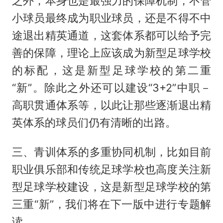
之外，本身也是最强力的保障机制，不管
小球员最终成为职业球员，还是不得不中
途退出精英通道，这套体系都可以给予完
善的保障，理论上应该成为新型足球学校
的标配，这是新型足球学校的第二重
“新”。除此之外还可以建设“3+2”中职－
高职贯通体系等，以此让那些逐渐退出精
英体系的球员们仍有清晰的出路。
三、青训体系的多重协同机制，比如目前
职业俱乐部和传统足球学校也高度关注新
型足球学校建设，这是新型足球学校的第
三重“新”，我们将在下一版中进行专题解
读。