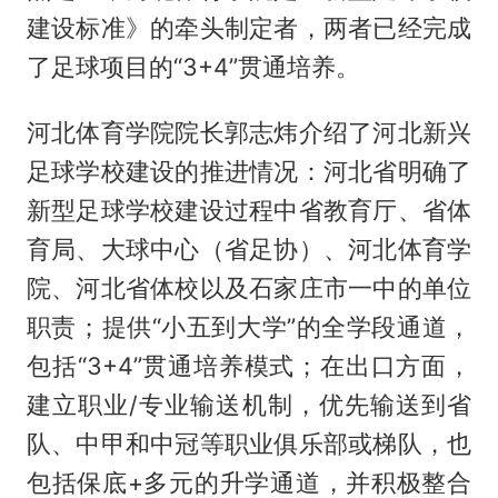
建设标准》的牵头制定者，两者已经完成
了足球项目的“3+4”贯通培养。
河北体育学院院长郭志炜介绍了河北新兴
足球学校建设的推进情况：河北省明确了
新型足球学校建设过程中省教育厅、省体
育局、大球中心（省足协）、河北体育学
院、河北省体校以及石家庄市一中的单位
职责；提供“小五到大学”的全学段通道，
包括“3+4”贯通培养模式；在出口方面，
建立职业/专业输送机制，优先输送到省
队、中甲和中冠等职业俱乐部或梯队，也
包括保底+多元的升学通道，并积极整合