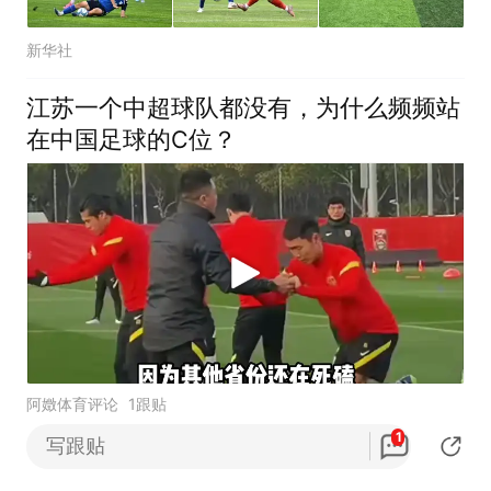
新华社
江苏一个中超球队都没有，为什么频频站
在中国足球的C位？
阿嬍体育评论
1跟贴
1
写跟贴
大反转！2034杯冠军很可能被取消，10