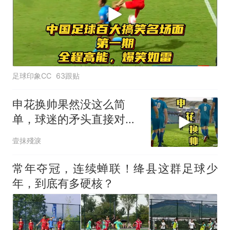
足球印象CC
63跟贴
申花换帅果然没这么简
单，球迷的矛头直接对准
了体育总监
壹抹殘淚
常年夺冠，连续蝉联！绛县这群足球少
年，到底有多硬核？