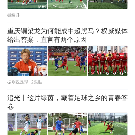
微绛县
重庆铜梁龙为何能成中超黑马？权威媒体
给出答案，直言有两个原因
振刚说足球
2跟贴
追光丨这片绿茵，藏着足球之乡的青春答
卷