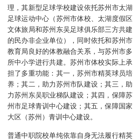
理，其新型足球学校建设依托苏州市太湖
足球运动中心（苏州市体校、太湖度假区
文体旅局和苏州东吴足球俱乐部三方共建
的民办非企业单位），同时依托和苏州市
教育局良好的体教融合关系，与苏州市多
所中小学进行共建。苏州市体校实际上承
担了多重功能：其一，苏州市精英球员培
养；其二，助力苏州市队建设；其三，助
力苏州东吴职业梯队建设；其四，保障苏
州市足球青训中心建设；其五，保障国家
大区（苏州）青训中心建设。
普通中职院校单纯依靠自身无法履行精英