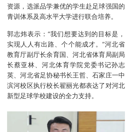
资源，选派品学兼优的学生赴足球强国的
青训体系及高水平大学进行联合培养。
郭志炜表示：“我们想要达到的目标是，
实现人人有出路、个个能成才。”河北省
教育厅副厅长余育国、河北省体育局副局
长蔡亚林、河北体育学院党委书记孙志
英、河北省足协秘书长王哲、石家庄一中
滨河校区执行校长翟丽光都表达了对河北
新型足球学校建设的全力支持。