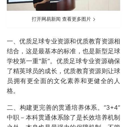
打开网易新闻 查看更多图片
一、优质足球专业资源和优质教育资源相
结合，这是最基本的标准，也是新型足球
学校第一重“新”。优质足球专业资源确保
了精英球员的成长，优质教育资源则让球
员拥有更全面的文化素养和更健全的人
格。
二、构建更完善的贯通培养体系。“3+4”
中职－本科贯通体系除了是长效培养机制