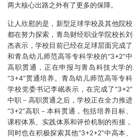
两大核心出路之外有了更多的保障。
让人欣慰的是，新型足球学校及其他院校
都在努力探索，青岛财经职业学院校长刘
杰表示，学校目前已经在足球层面完成了
和青岛幼儿师范高等专科学校的“3+2”中
高职贯通，正在申报与青岛科技大学的
“3+4”贯通培养。青岛幼儿师范高等专科
学校党委书记李岷表示，在完成了“3+2”
中职－高职贯通之后，学校正在全力推进
“3+2”高职－本科贯通，包括培养目标、
课程体系、实践体系和评价机制的衔接，
同时也在积极探索其他“3+2+2”中高本、