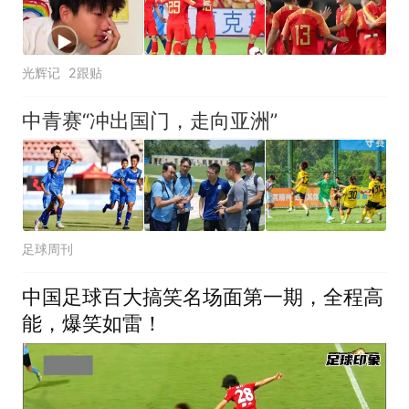
光辉记
2跟贴
中青赛“冲出国门，走向亚洲”
足球周刊
中国足球百大搞笑名场面第一期，全程高
能，爆笑如雷！