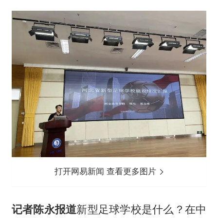
打开网易新闻 查看更多图片
记者陈永报道
新型足球学校是什么？在中