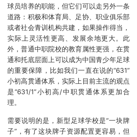
球员培养的职能，但它们可以走另外一条
道路：积极和体育局、足协、职业俱乐部
或者社会青训机构共建，如果操作得当，
实际上灵活性更高、发展余地更大。此
外，普通中职院校的教育属性更强，在贯
通和托底层面上可以成为中国青少年足球
的重要保障，比如我们一直在说的“631”
小初高贯通体系，实际上目前主流的观点
是“631/1”小初高/中职贯通体系更加合
理。
需要说明的是，新型足球学校是“一块牌
子”，有了这块牌子资源配置更容易，但