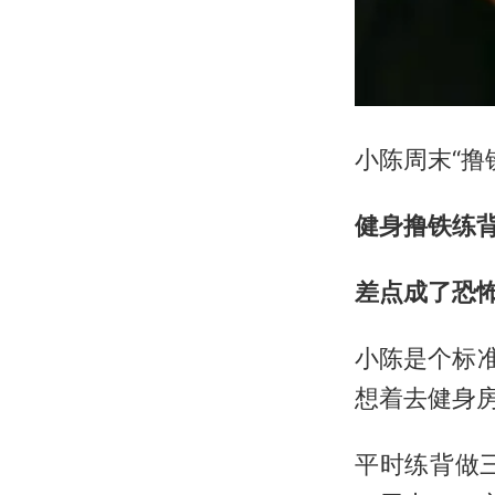
小陈周末“撸
健身撸铁练
差点成了恐
小陈是个标
想着去健身房
平时练背做