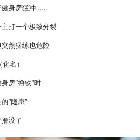
者健身房猛冲……
身主打一个极致分裂
但突然猛练也危险
（化名）
身房“撸铁”时
的“隐患”
给撸没了