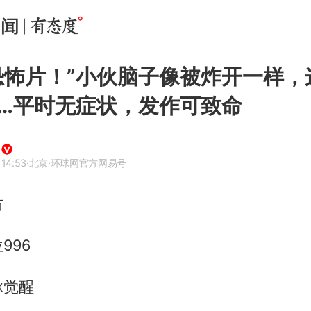
恐怖片！”小伙脑子像被炸开一样，
……平时无症状，发作可致命
 14:53
·北京
·环球网官方网易号
坊
996
脉觉醒