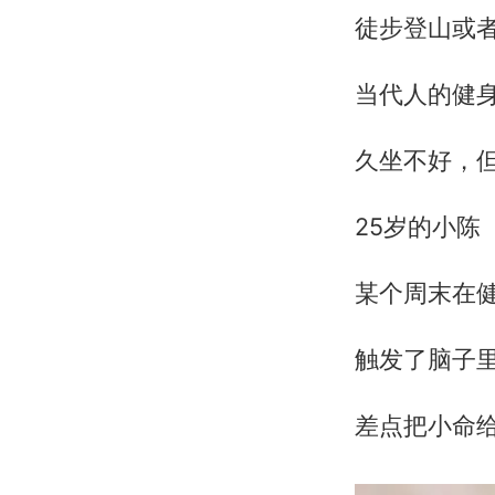
徒步登山或
当代人的健
久坐不好，
25岁的小陈
某个周末在健
触发了脑子里
差点把小命