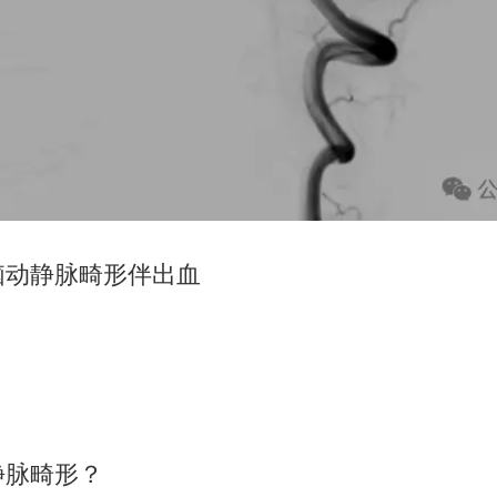
脑动静脉畸形伴出血
静脉畸形？