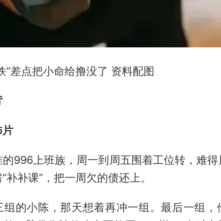
铁”差点把小命给撸没了 资料配图
背
怖片
准的996上班族，周一到周五围着工位转，难得
“补补课”，把一周欠的债还上。
三组的小陈，那天想着再冲一组。最后一组，