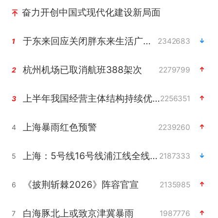
奋力开创中国式现代化建设新局面
于东来回应关闭胖东来生活广场店
2342683
1
杭州机场已取消航班388架次
2279799
2
上半年我国经营主体结构持续优化
2256351
3
上海暴雨红色预警
2239260
4
上海：5号线16号线浦江线全线停运
2187333
5
《披荆斩棘2026》阵容官宣
2135985
6
白海豚北上或致京津冀暴雨
1987776
7