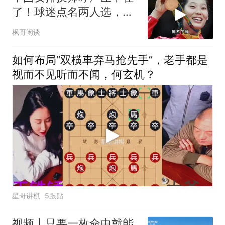
了！球迷点名两人选，朱
婷已考教练证布局
枫哥闲谈
如何布局“双横車弃马抢先手”，老手都是
视而不见听而不闻，何玄机？
星哥讲棋
5跟贴
视频丨只要一枚命中就能