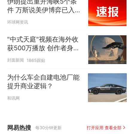
伊朗提出重开海峡5个条
件 万斯说美伊博弈已入中
局
环球网资讯
"中式天庭"视频在海外收
获500万播放 创作者身份
披露
封面新闻
1865跟贴
为什么车企自建电池厂能
提升商业逻辑？
和讯网
网易热搜
每30分钟更新
打开应用 查看全部