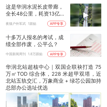
这是华润水泥长皮带廊，
全长48公里，耗资13亿打
造
夜猫户外军武
1跟贴
APP专享
十多万人报名的考试，成
绩全部作废，公平么？
中国新闻周刊
1.8万跟贴
APP专享
华润北站超核中心｜双国企联袂打造 75
万㎡TOD 综合体，228 米超甲双塔，近
北站五轨交汇，万象商业 + 绿芯公园加持
总部办公选址优选