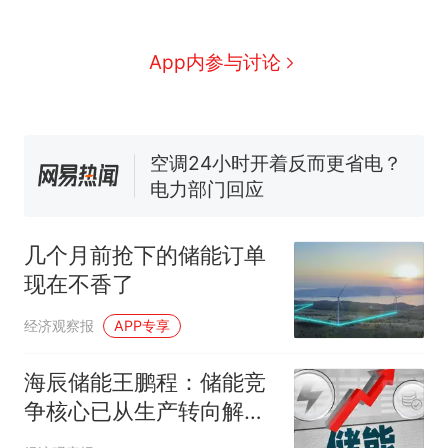
全球唯一没有法定首都的国
新
家，刚改国名，总统就邀请中
国大使骑行绕了几乎整个国境
搬家报价570元，搬到楼下交
App内参与讨论
线一圈，还曾两次到中国寻根
5060元才肯搬上楼！女子傻眼
了……
视频丨只要一枚命中就能让航
母瘫痪 轰-6J实力有多强？
空调24小时开着反而更省电？
电力部门回应
佛山一中学招聘物理教师，笔
试前13名均遭淘汰？教育局：
几个月前抢下的储能订单
已叫停招聘，成立调查组全面
十多万人报名的考试，成绩
热
现在不香了
核查
全部作废，公平么？
经济观察报
APP专享
海辰储能王鹏程：储能竞
争核心已从生产转向解决
方案