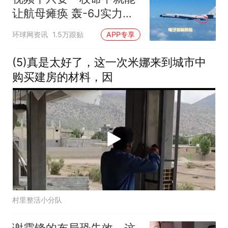
让航母瘫痪 轰-6J实力有
多强？
环球网资讯
1.5万跟贴
APP专享
(5)真是太好了，这一次米娜来到城市中
购买建房的材料，因
村里整活小分队