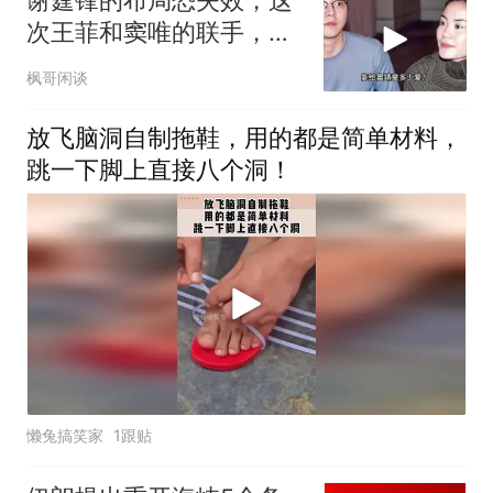
谢霆锋的布局恐失效，这
次王菲和窦唯的联手，给
离异夫妻上了一课
枫哥闲谈
放飞脑洞自制拖鞋，用的都是简单材料，
跳一下脚上直接八个洞！
懒兔搞笑家
1跟贴