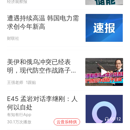
经济观察报
遭遇持续高温 韩国电力需
求创今年新高
财联社
美伊和俄乌冲突已经表
明，现代防空作战路子全
变了
王强老师
1跟贴
E45 孟岩对话李继刚：人
何以自处
有知有行App
00:12
30.1万次播放
云音乐特供