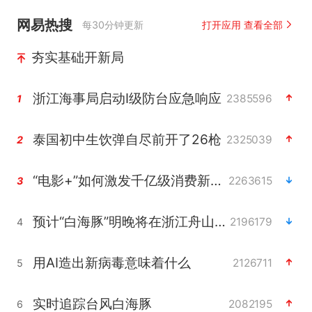
网易热搜
每30分钟更新
打开应用 查看全部
夯实基础开新局
浙江海事局启动Ⅰ级防台应急响应
2385596
1
泰国初中生饮弹自尽前开了26枪
2325039
2
“电影+”如何激发千亿级消费新活力？
2263615
3
预计“白海豚”明晚将在浙江舟山到福建福鼎一带沿海登陆
2196179
4
用AI造出新病毒意味着什么
2126711
5
实时追踪台风白海豚
2082195
6