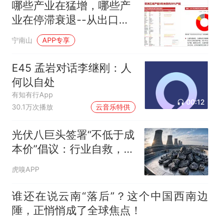
哪些产业在猛增，哪些产
业在停滞衰退--从出口看
中美贸易战八年以来中国
宁南山
APP专享
产业升级情况
E45 孟岩对话李继刚：人
何以自处
有知有行App
00:12
30.1万次播放
云音乐特供
光伏八巨头签署“不低于成
本价”倡议：行业自救，还
是反垄断边缘的试探？
虎嗅APP
谁还在说云南“落后”？这个中国西南边
陲，正悄悄成了全球焦点！