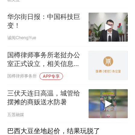
华尔街日报：中国科技巨
变！
诚阅ChengYue
国樽律师事务所老挝办公
室正式设立，相关信息公
布
国樽律师事务所
APP专享
三伏天连日高温，城管给
摆摊的商贩送水防暑
五莲融媒
巴西大豆坐地起价，结果玩脱了