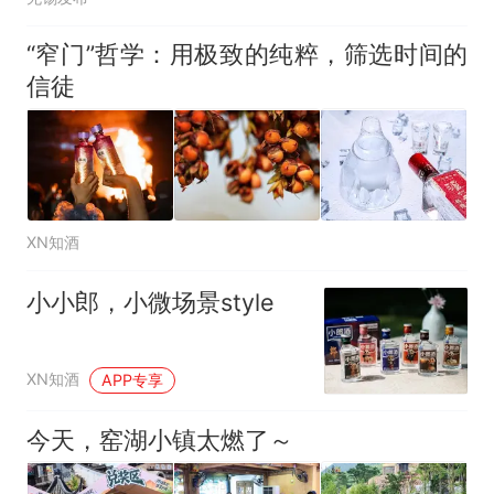
“窄门”哲学：用极致的纯粹，筛选时间的
信徒
XN知酒
小小郎，小微场景style
XN知酒
APP专享
今天，窑湖小镇太燃了～