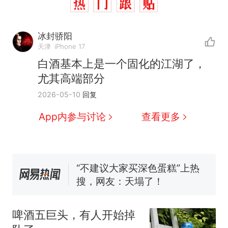
冰封骄阳
天津
iPhone 17
那个在床头放菜刀的女孩，
热
白酒基本上是一个固化的江湖了，
因老师一句“跟我回家”改写了
尤其高端部分
人生
搬家报价570元，搬到楼下
新
2026-05-10
回复
交5060元才肯搬上楼！女子傻
眼了……
空调24小时开着反而更省电？
App内参与讨论
查看更多
电力部门回应
佛山一中学招聘物理教师，笔
试前13名均遭淘汰？教育局：
已叫停招聘，成立调查组全面
“不建议大家买深色蛋糕”上热
核查
搜，网友：天塌了！
南航一航班疑向乘客发放西梅
汁，致多名乘客在飞行途中排
啤酒五巨头，有人开始掉
队上厕所！乘客：机上100多
那个在床头放菜刀的女孩，
热