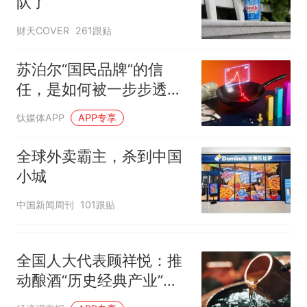
队了
人只有2个厕所；客服回应：并
因老师一句“跟我回家”改写了
非每架飞机都会发放西梅汁
人生
财天COVER
261跟贴
苏泊尔“国民品牌”的信
任，是如何被一步步透支
的
钛媒体APP
APP专享
全球外卖霸主，杀到中国
小城
中国新闻周刊
101跟贴
全国人大代表顾祥悦：推
动酿酒“历史经典产业”高
质量发展