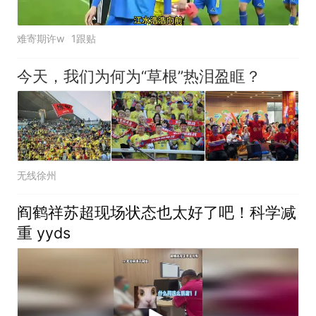
难寄期许w
1跟贴
今天，我们为何为“草根”热泪盈眶？
无线徐州
阎鹤祥苏超现场状态也太好了吧！科学减
重 yyds