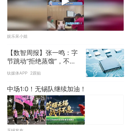
娱乐呆小姐
【数智周报】张一鸣：字
节跳动“拒绝蒸馏”，不用
别人输出换榜单排名；三
钛媒体APP
2跟贴
星发布下一代AI存储路线
图，展示zHBM和400层
中场1:0！无锡队继续加油！
以上V10 NAND技术
无锡发布