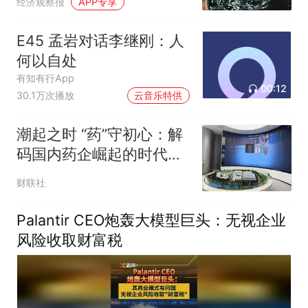
经济观察报
APP专享
E45 孟岩对话李继刚：人
何以自处
有知有行App
00:12
30.1万次播放
云音乐特供
潮起之时 “药”守初心：解
码国内药企崛起的时代答
案
财联社
Palantir CEO炮轰大模型巨头：无视企业
风险收取财富税