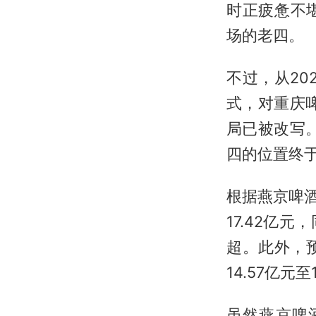
时正疲惫不
场的老四。
不过，从20
式，对重庆
局已被改写
四的位置终
根据燕京啤酒
17.42亿
超。此外，
14.57亿元至
虽然燕京啤