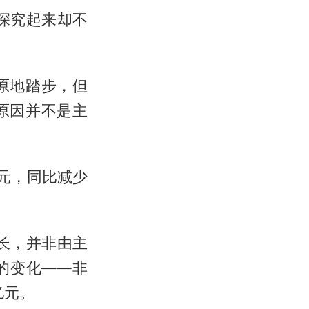
深究起来却不
原地踏步，但
原因并不是主
亿元，同比减少
长，并非由主
的变化——非
亿元。