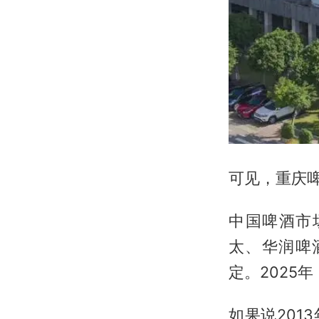
可见，重庆啤
中国啤酒市
太、华润啤
定。2025
如果说201