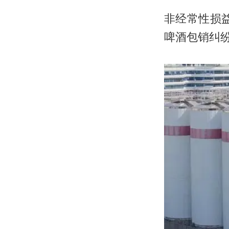
非经常性损
啤酒包销纠