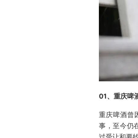
01、
重庆啤
重庆啤酒曾
事，至今仍在
过受让和要