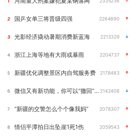
河南重大刑案嫌犯夏某钢落网
2335236
1
国乒女单三将晋级四强
2264890
2
光影经济撬动暑期消费新蓝海
2213329
3
浙江上海等地有大雨或暴雨
2204737
4
新疆优化调整景区内自驾服务费
2178483
5
微信又有新功能，你可以“撤回”你的撤回了！
2142408
6
“新疆的交警怎么个个像我妈”
2078307
7
情侣平潭拍日出坠崖1死1伤
2059543
8