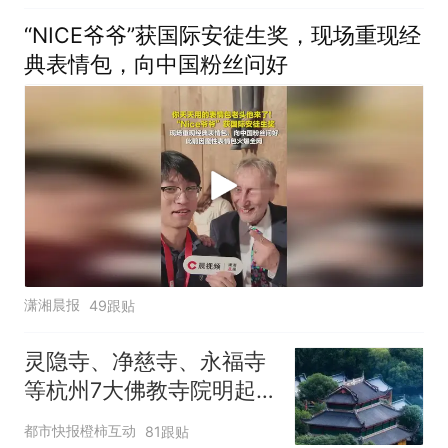
“NICE爷爷”获国际安徒生奖，现场重现经
典表情包，向中国粉丝问好
潇湘晨报
49跟贴
灵隐寺、净慈寺、永福寺
等杭州7大佛教寺院明起
临时关闭，别跑空了
都市快报橙柿互动
81跟贴