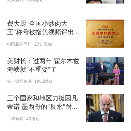
费大厨"全国小炒肉大
王"称号被指凭视频评出
官方回应
中国新闻周刊
2751跟贴
美财长：过两年 霍尔木兹
海峡就“不重要”了
第一财经资讯
1955跟贴
三个国家和地区力挺因凡
蒂诺 墨西哥的"反水"耐人
寻味
上观新闻
42跟贴