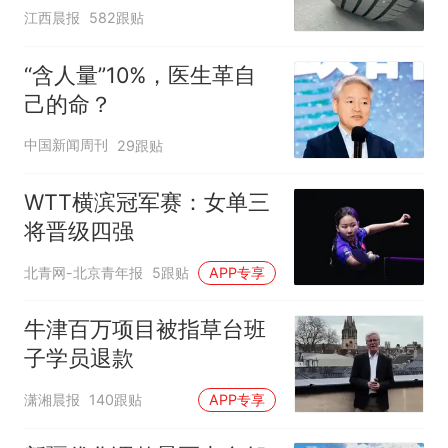
修理店铺换胎价格高达千
江西晨报
582跟贴
元，官方发布情况通报
“含人量”10%，医生革自
己的命？
中国新闻周刊
29跟贴
WTT横滨冠军赛：女单三
将晋级四强
北青网-北京青年报
5跟贴
APP专享
牛津百万项目被指草台班
子学员退款
潇湘晨报
140跟贴
APP专享