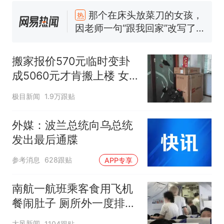
那个在床头放菜刀的女孩，
热
因老师一句“跟我回家”改写了
人生
搬家报价570元，搬到楼下
新
交5060元才肯搬上楼！女子傻
搬家报价570元临时变卦
眼了……
空调24小时开着反而更省电？
成5060元才肯搬上楼 女
电力部门回应
子傻眼
佛山一中学招聘物理教师，笔
极目新闻
1.9万跟贴
试前13名均遭淘汰？教育局：
已叫停招聘，成立调查组全面
十多万人报名的考试，成绩全
外媒：波兰总统向乌总统
核查
部作废，公平么？
发出最后通牒
“不建议大家买深色蛋糕”上热
参考消息
628跟贴
APP专享
搜，网友：天塌了！
那个在床头放菜刀的女孩，
热
南航一航班乘客食用飞机
因老师一句“跟我回家”改写了
餐闹肚子 厕所外一度排长
人生
队
大风新闻
1104跟贴