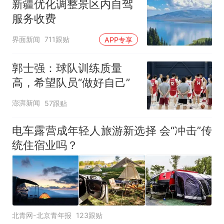
新疆优化调整景区内自驾
服务收费
界面新闻
711跟贴
APP专享
郭士强：球队训练质量
高，希望队员“做好自己”
澎湃新闻
57跟贴
电车露营成年轻人旅游新选择 会“冲击”传
统住宿业吗？
北青网-北京青年报
123跟贴