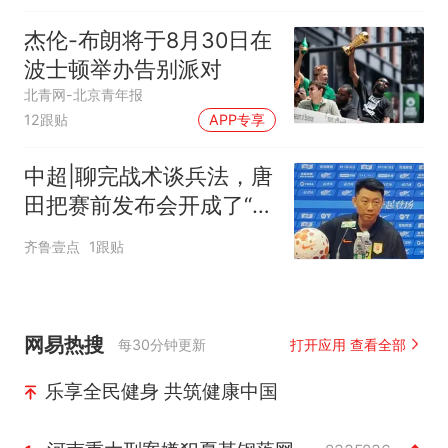
杰伦-布朗将于8月30日在
波士顿举办告别派对
北青网-北京青年报
12跟贴
APP专享
中超|聊完战术谈兵法，唐
田把赛前发布会开成了“军
师联盟”
齐鲁壹点
1跟贴
网易热搜
每30分钟更新
打开应用 查看全部
乐享全民健身 共筑健康中国