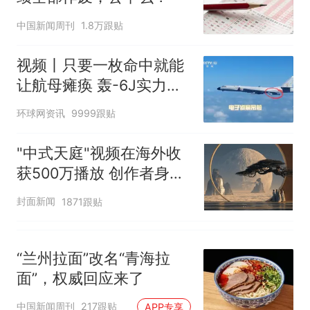
核查
全部作废，公平么？
中国新闻周刊
1.8万跟贴
视频丨只要一枚命中就能
让航母瘫痪 轰-6J实力有
多强？
环球网资讯
9999跟贴
"中式天庭"视频在海外收
获500万播放 创作者身份
披露
封面新闻
1871跟贴
“兰州拉面”改名“青海拉
面”，权威回应来了
中国新闻周刊
217跟贴
APP专享