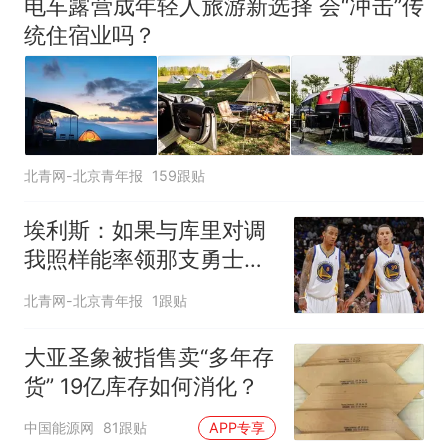
电车露营成年轻人旅游新选择 会“冲击”传
统住宿业吗？
北青网-北京青年报
159跟贴
埃利斯：如果与库里对调
我照样能率领那支勇士取
得现在的成就
北青网-北京青年报
1跟贴
大亚圣象被指售卖“多年存
货” 19亿库存如何消化？
中国能源网
81跟贴
APP专享