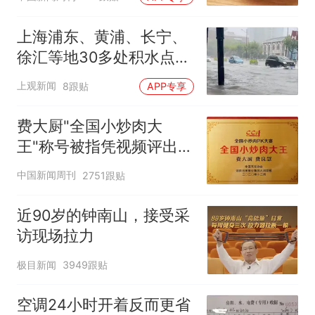
上海浦东、黄浦、长宁、
徐汇等地30多处积水点正
在抢排
上观新闻
8跟贴
APP专享
费大厨"全国小炒肉大
王"称号被指凭视频评出
官方回应
中国新闻周刊
2751跟贴
近90岁的钟南山，接受采
访现场拉力
极目新闻
3949跟贴
空调24小时开着反而更省