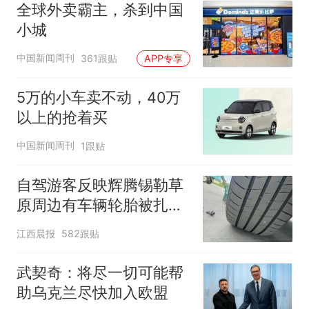
全球外卖霸主，杀到中国
小城
中国新闻周刊
361跟贴
APP专享
5万的小车卖不动，40万
以上的抢着买
中国新闻周刊
1跟贴
自驾游客反映辉腾锡勒草
原周边有车辆轮胎被扎，
修理店铺换胎价格高达千
江西晨报
582跟贴
元，官方发布情况通报
武契奇：将尽一切可能帮
助乌克兰尽快加入欧盟