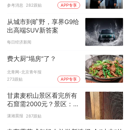
参考消息
282跟贴
APP专享
从城市到旷野，享界G9给
出高端SUV新答案
每日经济新闻
费大厨“塌房”了？
北青网-北京青年报
273跟贴
APP专享
甘肃麦积山景区看完所有
石窟需2000元？景区：部
分石窟受特别保护，游客
潇湘晨报
287跟贴
可按需买