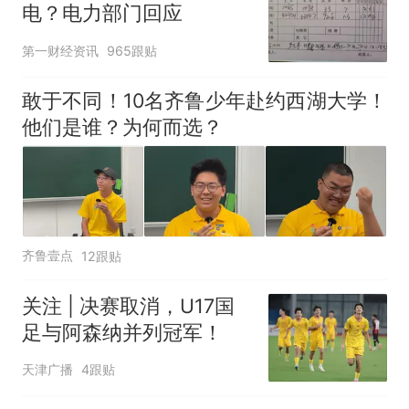
电？电力部门回应
第一财经资讯
965跟贴
敢于不同！10名齐鲁少年赴约西湖大学！
他们是谁？为何而选？
齐鲁壹点
12跟贴
关注 | 决赛取消，U17国
足与阿森纳并列冠军！
天津广播
4跟贴