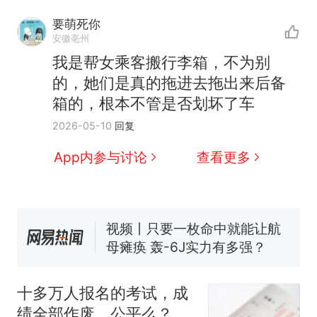
要萌死你
安徽亳州
我是帮女乘客搬行李箱，不为别
十多万人报名的考试，成绩
热
的，她们是真的拖进去拖出来后备
全部作废，公平么？
箱的，根本不管是否划坏了车
全球唯一没有法定首都的国
新
2026-05-10
回复
家，刚改国名，总统就邀请中
国大使骑行绕了几乎整个国境
搬家报价570元，搬到楼下交
App内参与讨论
查看更多
线一圈，还曾两次到中国寻根
5060元才肯搬上楼！女子傻眼
了……
视频丨只要一枚命中就能让航
母瘫痪 轰-6J实力有多强？
空调24小时开着反而更省电？
电力部门回应
佛山一中学招聘物理教师，笔
试前13名均遭淘汰？教育局：
十多万人报名的考试，成
已叫停招聘，成立调查组全面
十多万人报名的考试，成绩
热
绩全部作废，公平么？