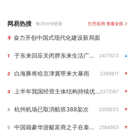
网易热搜
每30分钟更新
打开应用 查看全部
奋力开创中国式现代化建设新局面
于东来回应关闭胖东来生活广场店
2477573
1
白海豚将给京津冀带来大暴雨
2380811
2
上半年我国经营主体结构持续优化
2372187
3
杭州机场已取消航班388架次
2209233
4
中国籍豪华游艇富商之子在泰国被杀
2184563
5