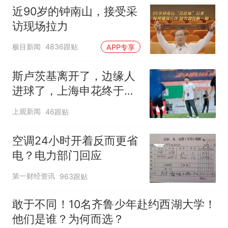
近90岁的钟南山，接受采
访现场拉力
极目新闻
4836跟贴
APP专享
斯卢茨基离开了，边缘人
进球了，上海申花终于止
住中超三连败颓势
上观新闻
46跟贴
空调24小时开着反而更省
电？电力部门回应
第一财经资讯
963跟贴
敢于不同！10名齐鲁少年赴约西湖大学！
他们是谁？为何而选？