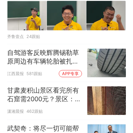
齐鲁壹点
24跟贴
自驾游客反映辉腾锡勒草
原周边有车辆轮胎被扎，
修理店铺换胎价格高达千
江西晨报
581跟贴
APP专享
元，官方发布情况通报
甘肃麦积山景区看完所有
石窟需2000元？景区：部
分石窟受特别保护，游客
潇湘晨报
462跟贴
可按需买
武契奇：将尽一切可能帮