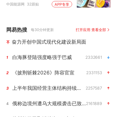
核查是否发放西梅汁
中国能源网
32跟贴
APP专享
网易热搜
每30分钟更新
打开应用 查看全部
奋力开创中国式现代化建设新局面
白海豚登陆强度略强于巴威
2332661
1
《披荆斩棘2026》阵容官宣
2331153
2
上半年我国经营主体结构持续优化
2257587
3
俄称边境州遭乌大规模袭击已致13伤
2161889
4