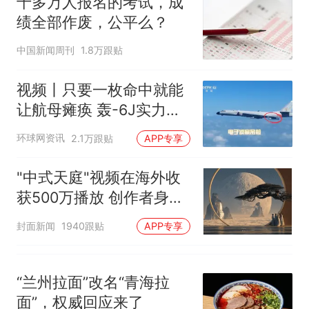
十多万人报名的考试，成
台风"白海豚"登陆 中心附近最
绩全部作废，公平么？
大风力14级
十多万人报名的考试，成绩
热
中国新闻周刊
1.8万跟贴
全部作废，公平么？
视频丨只要一枚命中就能
让航母瘫痪 轰-6J实力有
多强？
环球网资讯
2.1万跟贴
APP专享
"中式天庭"视频在海外收
获500万播放 创作者身份
披露
封面新闻
1940跟贴
APP专享
“兰州拉面”改名“青海拉
面”，权威回应来了