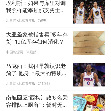
埃利斯：如果与库里对调
我照样能率领那支勇士取
得现在的成就
北青网-北京青年报
7跟贴
大亚圣象被指售卖“多年存
货” 19亿库存如何消化？
中国能源网
81跟贴
马克西：我很早就认识老
詹了 他身上最大的特质就
是谦逊
北青网-北京青年报
211跟贴
南航回应“西梅汁致多名乘
客排队上厕所”：暂时无法