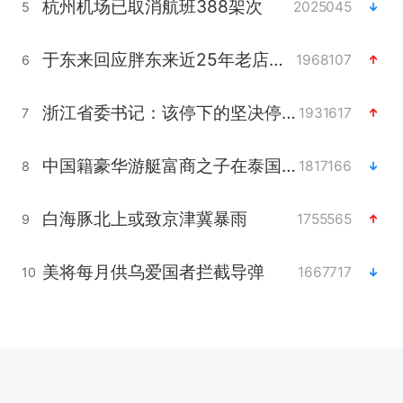
杭州机场已取消航班388架次
2025045
5
于东来回应胖东来近25年老店年底关闭
1968107
6
浙江省委书记：该停下的坚决停下来
1931617
7
中国籍豪华游艇富商之子在泰国被杀
1817166
8
白海豚北上或致京津冀暴雨
1755565
9
美将每月供乌爱国者拦截导弹
1667717
10