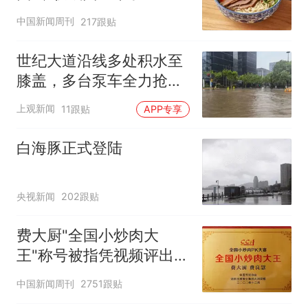
中国新闻周刊
217跟贴
世纪大道沿线多处积水至
膝盖，多台泵车全力抢
排，建议市民尽量避免附
上观新闻
11跟贴
APP专享
近出行
白海豚正式登陆
央视新闻
202跟贴
费大厨"全国小炒肉大
王"称号被指凭视频评出
官方回应
中国新闻周刊
2751跟贴