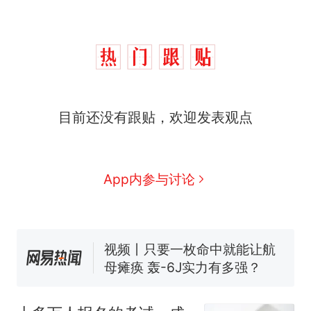
目前还没有跟贴，欢迎发表观点
十多万人报名的考试，成绩
热
全部作废，公平么？
全球唯一没有法定首都的国
新
App内参与讨论
家，刚改国名，总统就邀请中
国大使骑行绕了几乎整个国境
搬家报价570元，搬到楼下交
线一圈，还曾两次到中国寻根
5060元才肯搬上楼！女子傻眼
了……
视频丨只要一枚命中就能让航
母瘫痪 轰-6J实力有多强？
空调24小时开着反而更省电？
电力部门回应