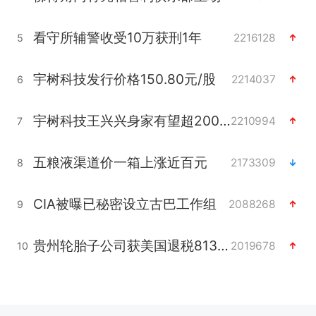
看守所辅警收受10万获刑1年
2216128
5
宇树科技发行价格150.80元/股
2214037
6
宇树科技王兴兴身家有望超200亿元
2210994
7
五粮液渠道价一箱上涨近百元
2173309
8
CIA被曝已秘密设立古巴工作组
2088268
9
贵州轮胎子公司获美国退税8136万
2019678
10