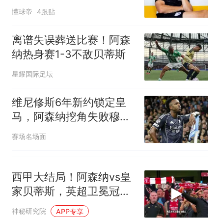
坏了
制裁瓜子饺子，美国怕什
热
懂球帝
4跟贴
么？
离谱失误葬送比赛！阿森
纳热身赛1-3不敌贝蒂斯
星耀国际足坛
维尼修斯6年新约锁定皇
马，阿森纳挖角失败穆帅
成关键
赛场名场面
西甲大结局！阿森纳vs皇
家贝蒂斯，英超卫冕冠军
完败！
神秘研究院
APP专享