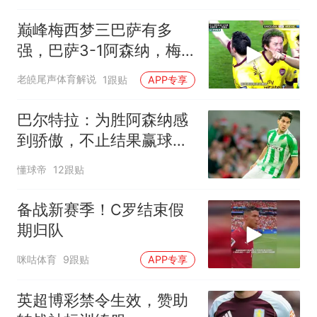
巅峰梅西梦三巴萨有多
强，巴萨3-1阿森纳，梅
西梅开二度，哈维、伊涅
老皢尾声体育解说
1跟贴
APP专享
斯塔
巴尔特拉：为胜阿森纳感
到骄傲，不止结果赢球方
式也令人开心
懂球帝
12跟贴
备战新赛季！C罗结束假
期归队
咪咕体育
9跟贴
APP专享
英超博彩禁令生效，赞助