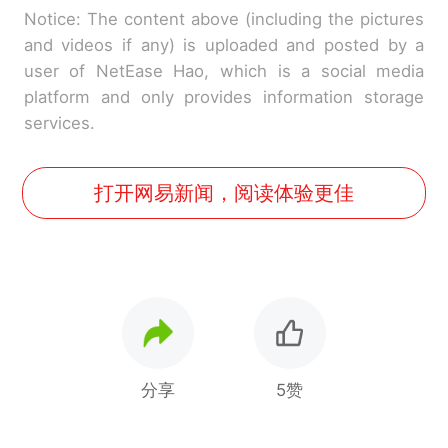
Notice: The content above (including the pictures
and videos if any) is uploaded and posted by a
user of NetEase Hao, which is a social media
platform and only provides information storage
services.
打开网易新闻，阅读体验更佳
分享
5赞