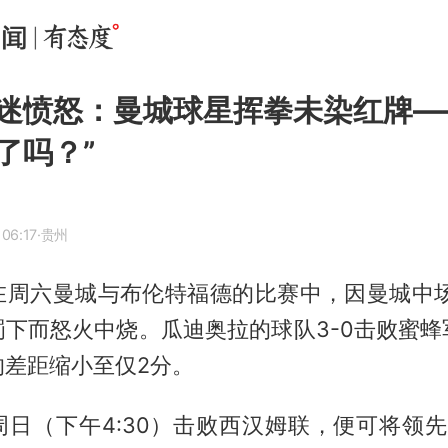
迷愤怒：曼城球星挥拳未染红牌—
了吗？”
06:17
·贵州
在周六曼城与布伦特福德的比赛中，因曼城中场
罚下而怒火中烧。瓜迪奥拉的球队3-0击败蜜蜂
的差距缩小至仅2分。
周日（下午4:30）击败西汉姆联，便可将领先