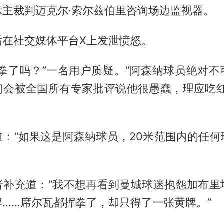
示主裁判迈克尔·索尔兹伯里咨询场边监视器。
后在社交媒体平台X上发泄愤怒。
出拳了吗？”一名用户质疑。“阿森纳球员绝对不
们会被全国所有专家批评说他很愚蠢，理应吃红
道：“如果这是阿森纳球员，20米范围内的任何
者补充道：“我不想再看到曼城球迷抱怨加布里
……席尔瓦都挥拳了，却只得了一张黄牌。”