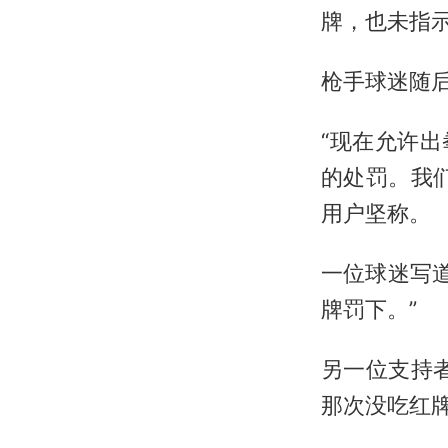
牌，也未指
枪手球迷随
“现在允许
的处罚。我
用户坚称。
一位球迷写
牌罚下。”
另一位支持
那次没吃红牌