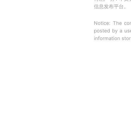
信息发布平台。
Notice: The con
posted by a use
information sto