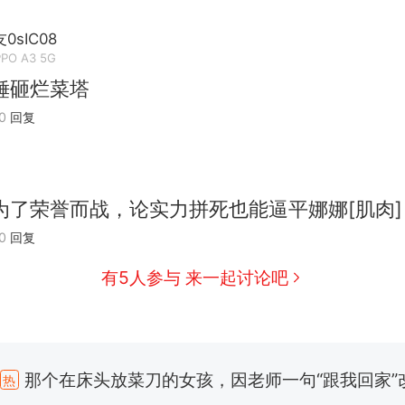
sIC08
PO A3 5G
锤砸烂菜塔
0
回复
2
为了荣誉而战，论实力拼死也能逼平娜娜[肌肉]
0
回复
有5人参与 来一起讨论吧
那个在床头放菜刀的女孩，因老师一句“跟我回家”
热