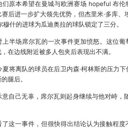
们原本希望在曼城与欧洲赛场 hopeful 布
比赛后进一步扩大领先优势，但杰里米·多库、埃
尔穆什的进球为
瓜迪奥拉
的球队锁定了三分。
对上半场席尔瓦的一次事件更加愤怒。这位葡
战，在边线附近被多人包夹后表现出不满。
、今夏将离队的球员在后卫内森·柯林斯的压力下
斯的腿后。
示意自己无辜，席尔瓦则起身继续与他对峙，随
。
回看了这一事件，但很快得出结论认为接触程度