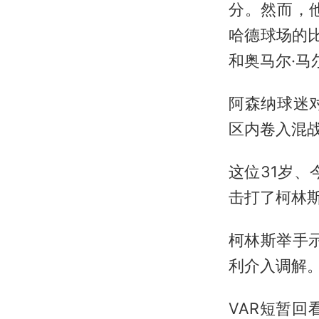
分。然而，他
哈德球场的
和奥马尔·马
阿森纳球迷
区内卷入混
这位31岁
击打了柯林
柯林斯举手
利介入调解
VAR短暂