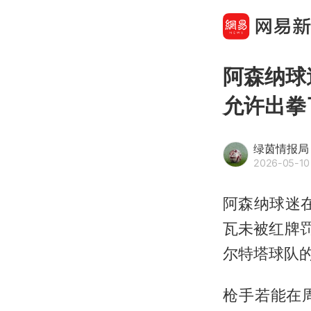
阿森纳球
允许出拳
绿茵情报局
2026-05-10 
阿森纳球迷
瓦
未被红牌
尔特塔球队
枪手若能在