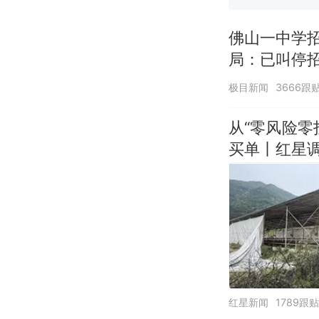
佛山一中学
局：已叫停
极目新闻
3666跟
从“零风险
买单丨红星
红星新闻
1789跟贴