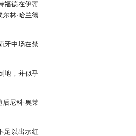
伦特福德在伊蒂
尔林·哈兰德
萄牙中场在禁
倒地，并似乎
后尼科·奥莱
不足以出示红