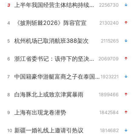
上半年我国经营主体结构持续优化
2256730
3
《披荆斩棘2026》阵容官宣
2130240
4
杭州机场已取消航班388架次
2115265
5
浙江省委书记：该停下的坚决停下来
2069709
6
中国籍豪华游艇富商之子在泰国被杀
1923221
7
白海豚北上或致京津冀暴雨
1899466
8
上海有出现龙卷潜势
1842584
9
新疆一婚礼线上邀请引热议
1814682
10