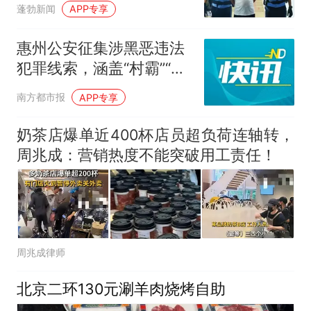
亚警方：抓
蓬勃新闻
APP专享
惠州公安征集涉黑恶违法
犯罪线索，涵盖“村霸”“市
霸”等
南方都市报
APP专享
奶茶店爆单近400杯店员超负荷连轴转，
周兆成：营销热度不能突破用工责任！
周兆成律师
北京二环130元涮羊肉烧烤自助