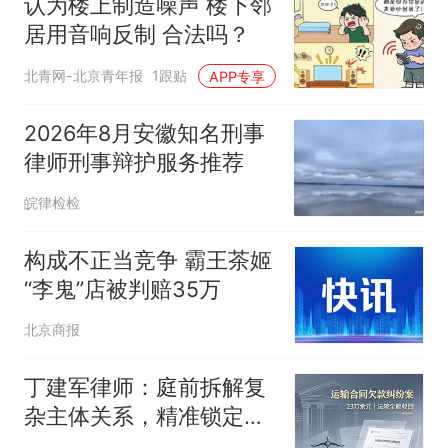
认为楼上制造噪声 楼下邻
居用音响反制 合法吗？
北青网-北京青年报
1跟贴
APP专享
2026年8月安徽知名刑事
律师刑事辩护服务推荐
皖律检检
构成不正当竞争 霸王茶姬
“李鬼”店被判赔35万
北京商报
丁建军律师：庭前拆解复
杂主体关系，精准锁定运
输合同真实缔约方（一）