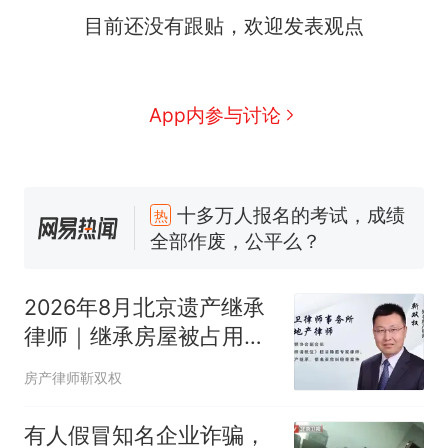
目前还没有跟贴，欢迎发表观点
App内参与讨论
十多万人报名的考试，成绩
热
全部作废，公平么？
全球唯一没有法定首都的国
新
家，刚改国名，总统就邀请中
2026年8月北京遗产继承
国大使骑行绕了几乎整个国境
搬家报价570元，搬到楼下交
律师｜继承房屋被占用，
线一圈，还曾两次到中国寻根
5060元才肯搬上楼！女子傻眼
这样起诉腾房高效维权胜
了……
视频丨只要一枚命中就能让航
房产律师靳双权
诉
母瘫痪 轰-6J实力有多强？
空调24小时开着反而更省电？
有人假冒知名企业诈骗，