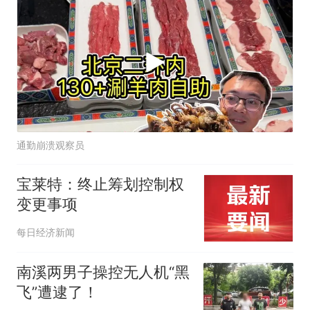
通勤崩溃观察员
宝莱特：终止筹划控制权
变更事项
每日经济新闻
南溪两男子操控无人机“黑
飞”遭逮了！