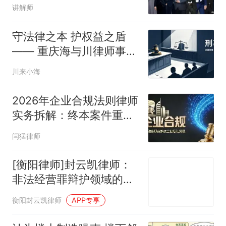
纠纷
讲解师
守法律之本 护权益之盾
—— 重庆海与川律师事务
所介绍
川来小海
2026年企业合规法则律师
实务拆解：终本案件重启
与股东出资追
闫猛律师
[衡阳律师]封云凯律师：
非法经营罪辩护领域的专
业领航者
衡阳封云凯律师
APP专享