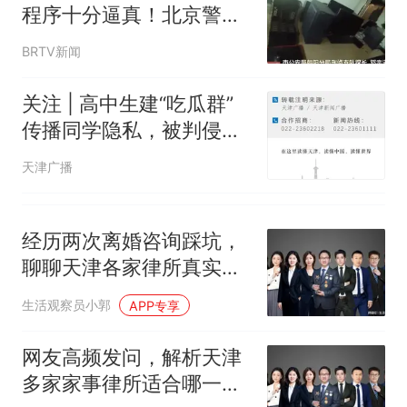
电力部门回应
程序十分逼真！北京警方
佛山一中学招聘物理教师，笔
紧急提醒——
BRTV新闻
试前13名均遭淘汰？教育局：
已叫停招聘，成立调查组全面
十多万人报名的考试，成绩
热
关注 | 高中生建“吃瓜群”
核查
全部作废，公平么？
传播同学隐私，被判侵
权！
天津广播
经历两次离婚咨询踩坑，
聊聊天津各家律所真实短
板
生活观察员小郭
APP专享
网友高频发问，解析天津
多家家事律所适合哪一类