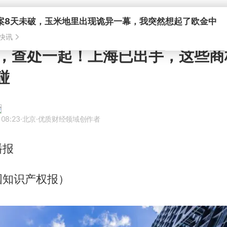
案8天未破，玉米地里出现诡异一幕，我突然想起了欧金中
快讯
，查处一起！上海已出手，这些商
碰
 08:23
·北京
·优质财经领域创作者
播报
国知识产权报）