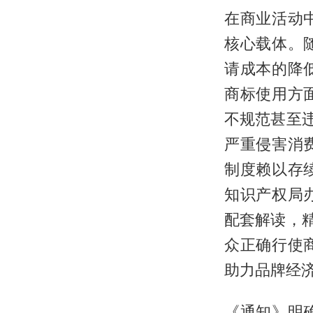
在商业活动
核心载体。
请成本的降
商标使用方
不规范甚至
严重侵害消
制度赖以存
知识产权局
配套解读，
众正确行使
助力品牌经
《通知》明