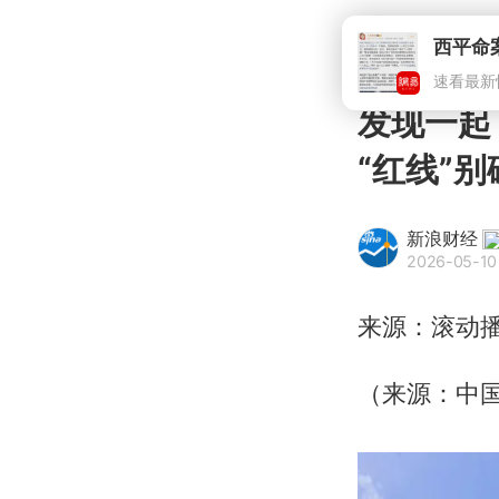
西平命
速看最新
发现一起
“红线”别
新浪财经
2026-05-10
来源：滚动
（来源：中