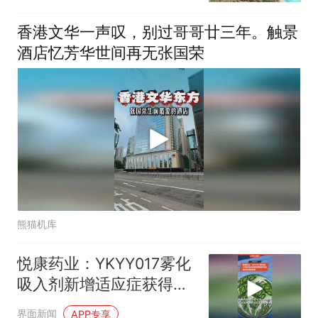
香港文华一声叹，别过哥哥廿三年。触景
酒店忆芳华世间再无张国荣
熊猫机库
悦康药业：YKYY017雾化
吸入剂新增适应症获得国
家药监局临床试验批准
界面新闻
APP专享