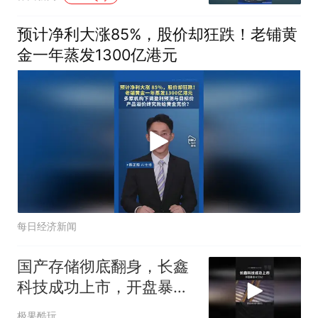
预计净利大涨85%，股价却狂跌！老铺黄
金一年蒸发1300亿港元
每日经济新闻
国产存储彻底翻身，长鑫
科技成功上市，开盘暴涨
471%！
极果酷玩