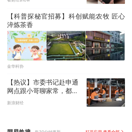
【科普探秘官招募】科创赋能农牧 匠心
淬炼茶香
金华科协
【热议】市委书记赴申通
网点跟小哥聊家常，都关
注了哪些问题？
新浪财经
网易热搜
每30分钟更新
打开应用 查看全部