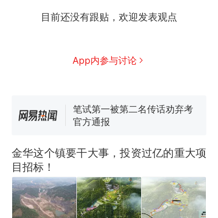
那个在床头放菜刀的女孩，
新
目前还没有跟贴，欢迎发表观点
因老师一句“跟我回家”改写了
人生
费大厨“全国小炒肉大王”称
号，仅凭视频评出？中国烹饪
协会回应
男子上山采菌偶然发现鸡枞菌
App内参与讨论
窝，原地守1天等它长大：挖了
140多朵
美国渔民钓获鲨鱼徒手将其拽
回大海 目击者直呼震惊 （视频
来源：参考消息）
笔试第一被第二名传话劝弃考
官方通报
制裁瓜子饺子，美国怕什
热
么？
金华这个镇要干大事，投资过亿的重大项
目招标！