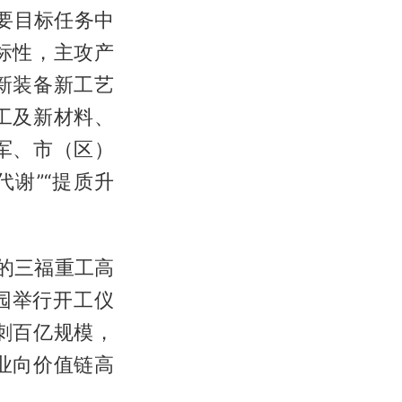
主要目标任务中
标性，主攻产
新装备新工艺
工及新材料、
军、市（区）
谢”“提质升
元的三福重工高
园举行开工仪
刺百亿规模，
业向价值链高