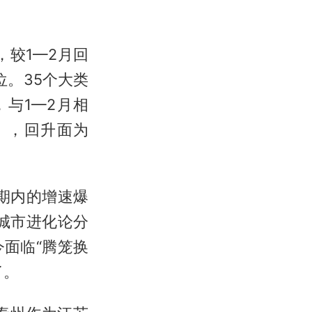
，较1—2月回
位。35个大类
与1—2月相
），回升面为
期内的增速爆
城市进化论分
面临“腾笼换
了。