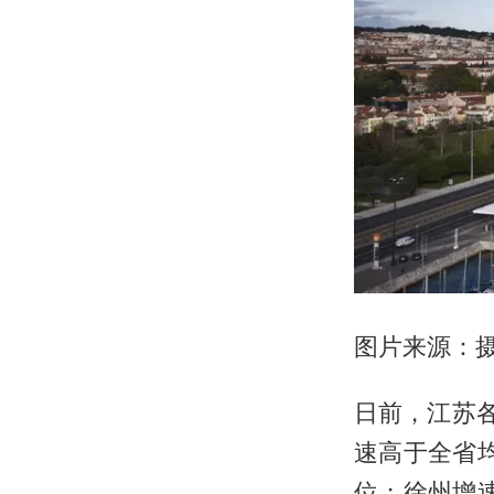
图片来源：摄图
日前，江苏各
速高于全省均
位；徐州增速