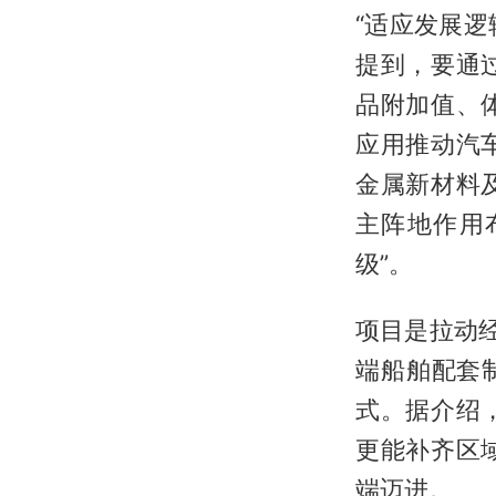
“适应发展逻
提到，要通
品附加值、
应用推动汽
金属新材料
主阵地作用
级”。
项目是拉动经
端船舶配套
式。据介绍
更能补齐区
端迈进。