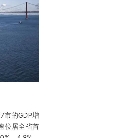
7市的GDP增
增速位居全省首
%、4.8%、