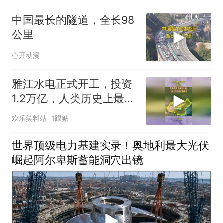
中国最长的隧道，全长98
公里
心开动漫
雅江水电正式开工，投资
1.2万亿，人类历史上最大
基建工程要来了
欢乐笑料站
1跟贴
世界顶级电力基建实录！奥地利最大光伏
崛起阿尔卑斯蓄能洞穴出镜