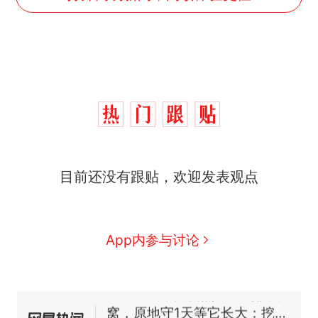
那个在床头放菜刀的女孩，
热
目前还没有跟贴，欢迎发表观点
因老师一句“跟我回家”改写了
人生
制裁瓜子饺子，美国怕什
新
么？
费大厨“全国小炒肉大王”称
App内参与讨论
号，仅凭视频评出？中国烹饪
协会回应
男子上山采菌偶然发现鸡枞菌
窝，原地守1天等它长大：挖了
140多朵
美国渔民钓获鲨鱼徒手将其拽