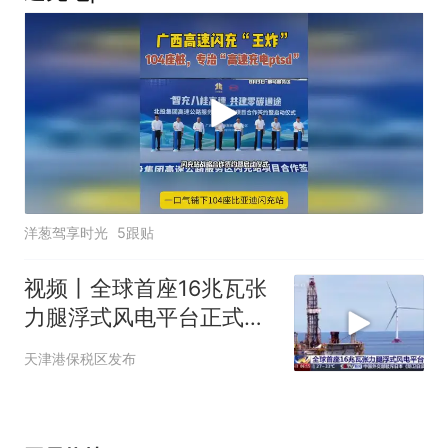
洋葱驾享时光
5跟贴
视频丨全球首座16兆瓦张
力腿浮式风电平台正式投
运
天津港保税区发布