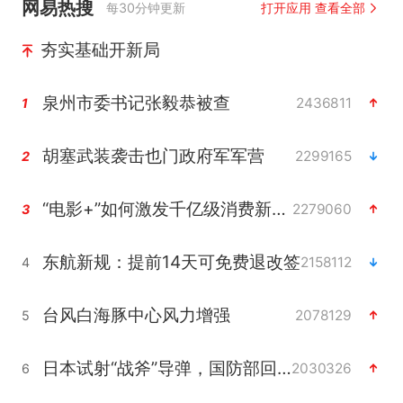
网易热搜
每30分钟更新
打开应用 查看全部
夯实基础开新局
泉州市委书记张毅恭被查
2436811
1
胡塞武装袭击也门政府军军营
2299165
2
“电影+”如何激发千亿级消费新活力？
2279060
3
东航新规：提前14天可免费退改签
2158112
4
台风白海豚中心风力增强
2078129
5
日本试射“战斧”导弹，国防部回应
2030326
6