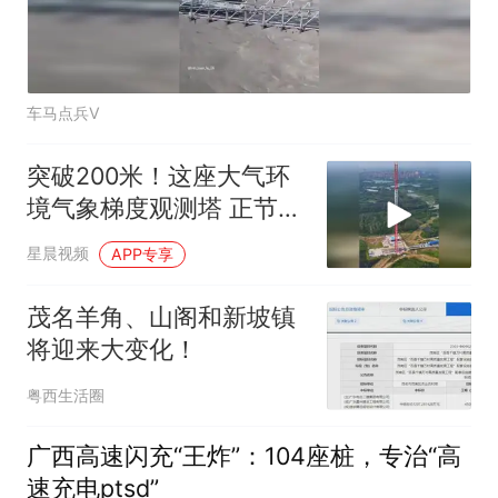
车马点兵V
突破200米！这座大气环
境气象梯度观测塔 正节节
攀升
星晨视频
APP专享
茂名羊角、山阁和新坡镇
将迎来大变化！
粤西生活圈
广西高速闪充“王炸”：104座桩，专治“高
速充电ptsd”