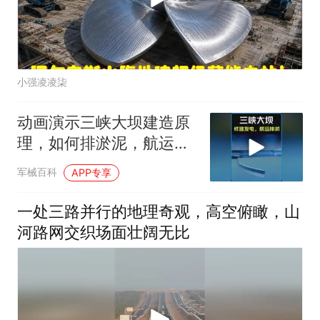
小强凌凌柒
动画演示三峡大坝建造原
理，如何排淤泥，航运，
发电？ #科普知识
军械百科
APP专享
一处三路并行的地理奇观，高空俯瞰，山
河路网交织场面壮阔无比