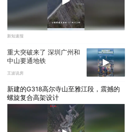
新知速报
重大突破来了 深圳广州和
中山要通地铁
王波说房
新建的G318高尔寺山至雅江段，震撼的
螺旋复合高架设计