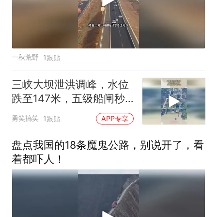
一秋荒野
1跟贴
三峡大坝泄洪调峰，水位
跌至147米，五级船闸秒
变四级
勇笑搞笑
1跟贴
APP专享
盘点我国的18条魔鬼公路，别说开了，看
着都吓人！