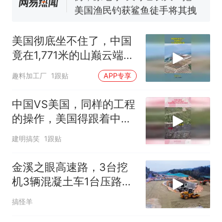
回大海 目击者直呼震惊 （视频
来源：参考消息）
笔试第一被第二名传话劝弃考
官方通报
美国彻底坐不住了，中国
那个在床头放菜刀的女孩，
热
竟在1,771米的山巅云端，
因老师一句“跟我回家”改写了
架起超级机场
人生
趣料加工厂
1跟贴
APP专享
中国VS美国，同样的工程
的操作，美国得跟着中国
的屁股后面追
建明搞笑
1跟贴
金溪之眼高速路，3台挖
机3辆混凝土车1台压路车
20个工人
搞怪羊