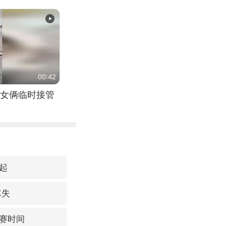
00:42
女俩临时接管
起
尽失
赛时间