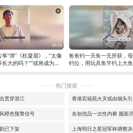
00:14
筝“弹”《枉凝眉》，“太像
爸爸钓一天鱼一无所获，母
长大的吗？”“或将成为首
钓位，用玩具鱼竿钓上大鱼
筝的选手。”（来源：新华每
热门搜索
击贯穿浙江
香港宏福苑火灾或由烟头引
风橙色预警信号
名创优品一次性内裤 颜面
剧已下架
上海明日之星冠军杯调整决