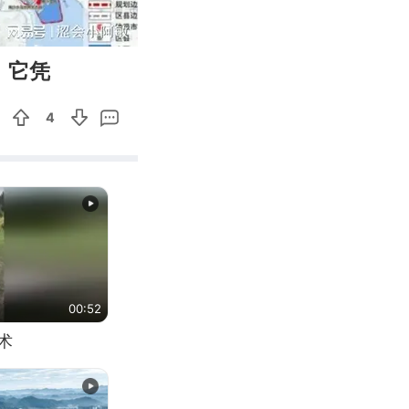
03:58
Enter
，它凭
fullscreen
4
00:52
术