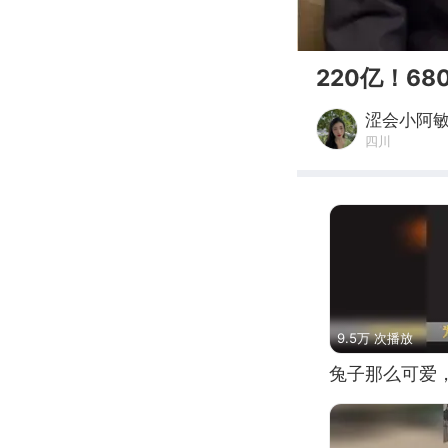
00:00
220亿！6
涩会小阿
四川
9.5万 次播放
兔子那么可爱