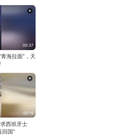
00:37
“青海拉面”，天
牌
00:19
恳求西班牙士
回国”