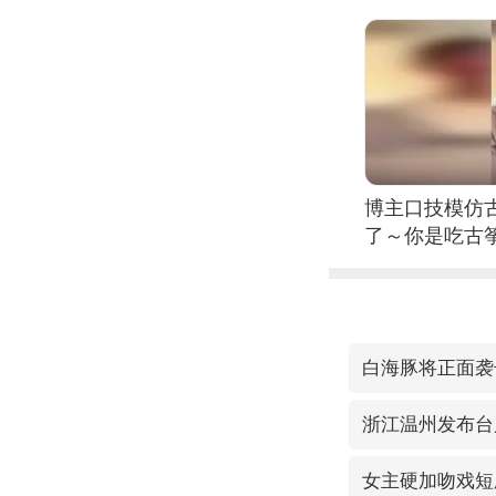
博主口技模仿古
了～你是吃古筝
位考级不带古
日电讯）
白海豚将正面袭
浙江温州发布台
女主硬加吻戏短