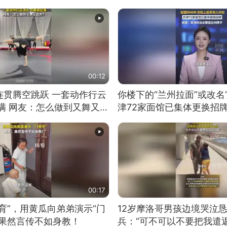
00:12
连贯腾空跳跃 一套动作行云
你楼下的“兰州拉面”或改名
满 网友：怎么做到又舞又武
津72家面馆已集体更换招
00:17
育”，用黄瓜向弟弟演示“门
12岁摩洛哥男孩边境哭泣
：果然言传不如身教！
兵：“可不可以不要把我遣返