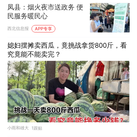
凤县：烟火夜市送政务 便
民服务暖民心
西北信息报
APP专享
媳妇摆摊卖西瓜，竟挑战拿货800斤，看
究竟能不能卖完？
小雨和雄大
1跟贴