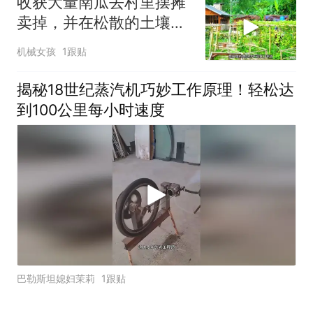
收获大量南瓜去村里摆摊
卖掉，并在松散的土壤中
种植生姜
机械女孩
1跟贴
揭秘18世纪蒸汽机巧妙工作原理！轻松达
到100公里每小时速度
巴勒斯坦媳妇茉莉
1跟贴