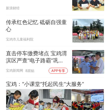
新浪财经
传承红色记忆 砥砺自强童
心
宝鸡市儿童福利院
直击停车缴费堵点 宝鸡渭
滨区严查“电子路霸”巩固
整治成效
宝鸡新闻网
8跟贴
APP专享
宝鸡：“小课堂”托起民生“大服务”