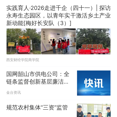
实践育人·2026走进千企（四十一）| 探访
永寿生态园区，以青年实干激活乡土产业
新动能[梅好长安队（3）]
西安财经学院商学院
国网韶山市供电公司：全
链条监督创新基层廉洁自
治
金台资讯
规范农村集体“三资”监管