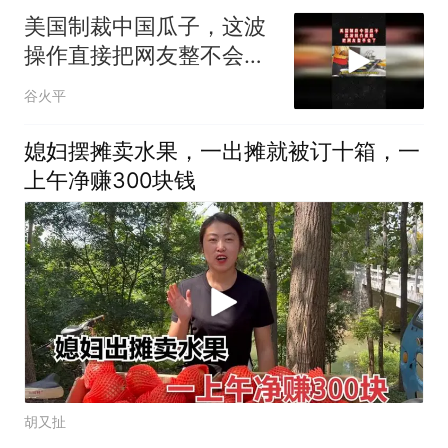
美国制裁中国瓜子，这波
操作直接把网友整不会了
02
谷火平
媳妇摆摊卖水果，一出摊就被订十箱，一
上午净赚300块钱
胡又扯