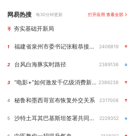
网易热搜
每30分钟更新
打开应用 查看全部
夯实基础开新局
福建省泉州市委书记张毅恭接受纪律审查和监察调查
2406819
1
台风白海豚实时路径
2389136
2
“电影+”如何激发千亿级消费新活力？
2386238
3
秘鲁和墨西哥宣布恢复外交关系
2317008
4
沙特土耳其巴基斯坦签署共同防务协议
2229352
5