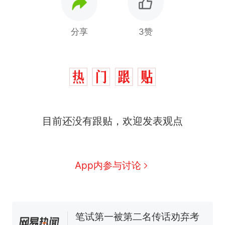
分享
3赞
目前还没有跟贴，欢迎发表观点
那个在床头放菜刀的女孩，
热
App内参与讨论
因老师一句“跟我回家”改写了
人生
费大厨“全国小炒肉大王”称
新
号，仅凭视频评出？中国烹饪
协会回应
笔试第一被第二名传话劝弃考