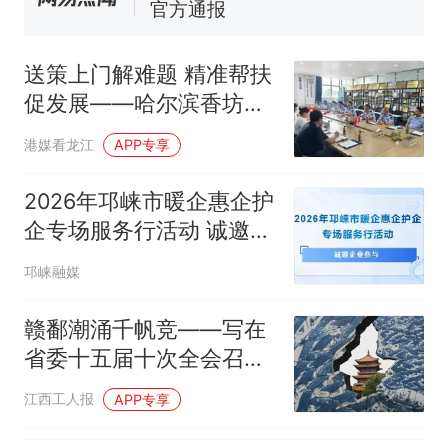
官方通报
佛山一中学招聘物理教师，笔
试前13名均遭淘汰？教育局：
送策上门解难题 精准帮扶
已叫停招聘，成立调查组全面
台风"白海豚"中心附近最大风
促发展——哈尔滨香坊区
核查
力已达15级 最新研判
市场监管局深入企业开展
享界G9车型预售价公布：
港媒看龙江
APP专享
全链条合规助企服务
43.98万起
那个在床头放菜刀的女孩，
2026年邛崃市暖企惠企护
热
因老师一句“跟我回家”改写了
企专场服务行活动 诚邀企
人生
业参与
邛崃融媒
赣鄱潮涌千帆竞——写在
省委十五届十次全会召开
之时
江西工人报
APP专享