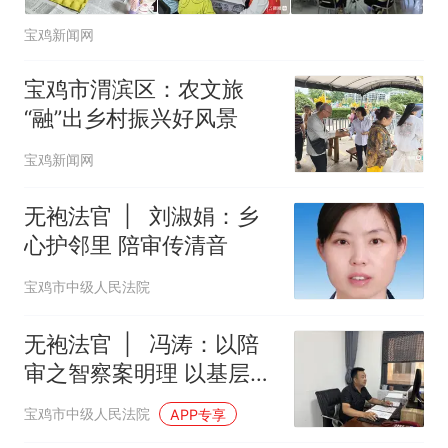
宝鸡新闻网
宝鸡市渭滨区：农文旅
“融”出乡村振兴好风景
宝鸡新闻网
无袍法官 | 刘淑娟：乡
心护邻里 陪审传清音
宝鸡市中级人民法院
无袍法官 | 冯涛：以陪
审之智察案明理 以基层视
角传递法治
宝鸡市中级人民法院
APP专享