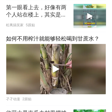
第一眼看上去，好像有两
个人站在楼上，其实是海
上集装箱
松离搞笑家
5跟贴
如何不用榨汁就能够轻松喝到甘蔗水？
孑孑动漫
2跟贴