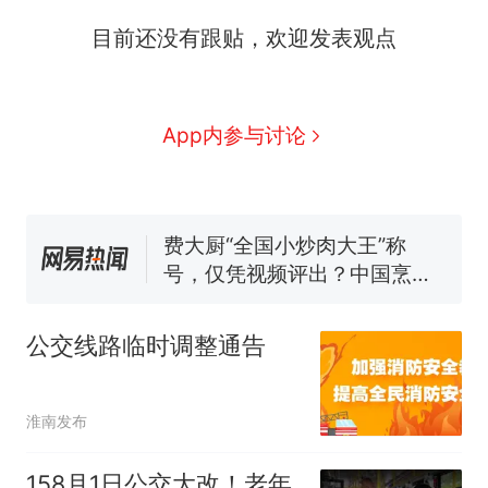
目前还没有跟贴，欢迎发表观点
那个在床头放菜刀的女孩，
热
App内参与讨论
因老师一句“跟我回家”改写了
人生
搬家报价570元，搬到楼下
新
交5060元才肯搬上楼！女子傻
眼了……
费大厨“全国小炒肉大王”称
号，仅凭视频评出？中国烹饪
协会回应
佛山一中学招聘物理教师，笔
试前13名均遭淘汰？教育局：
公交线路临时调整通告
已叫停招聘，成立调查组全面
笔试第一被第二名传话劝弃考
核查
官方通报
空调24小时开着反而更省电？
淮南发布
电力部门回应
那个在床头放菜刀的女孩，
158月1日公交大改！老年
热