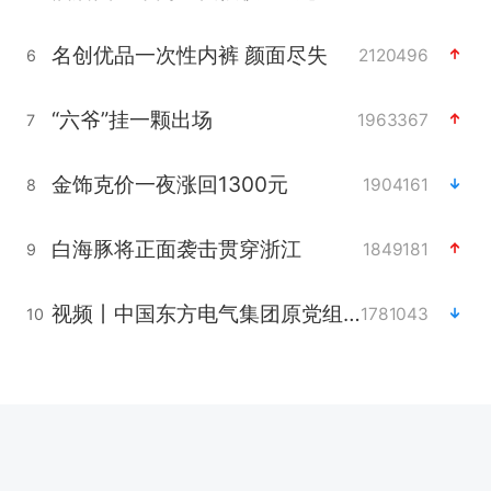
名创优品一次性内裤 颜面尽失
2120496
6
“六爷”挂一颗出场
1963367
7
金饰克价一夜涨回1300元
1904161
8
白海豚将正面袭击贯穿浙江
1849181
9
视频丨中国东方电气集团原党组副书记、董事宋致远被查
1781043
10