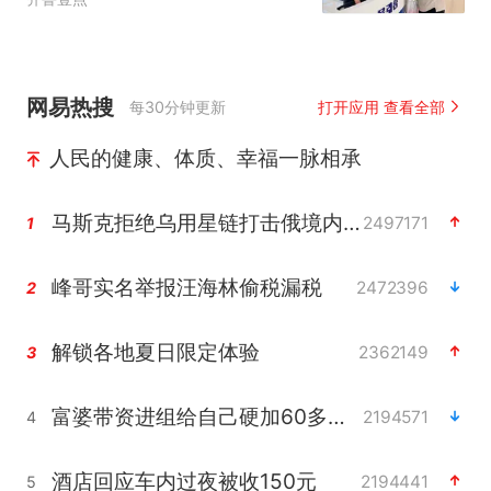
网易热搜
每30分钟更新
打开应用 查看全部
人民的健康、体质、幸福一脉相承
马斯克拒绝乌用星链打击俄境内目标
2497171
1
峰哥实名举报汪海林偷税漏税
2472396
2
解锁各地夏日限定体验
2362149
3
富婆带资进组给自己硬加60多场吻戏
2194571
4
酒店回应车内过夜被收150元
2194441
5