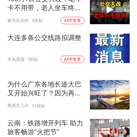
因老师一句“跟我回家”改写了
卡不用带，老人坐车终于
人生
省心了
豪哥在农村
4跟贴
APP专享
大连多条公交线路拟调整
半岛晨报
1跟贴
APP专享
为什么广东各地长途大巴
又开始兴旺了？因为再也
不用坐水鱼号了
离离言几许
31跟贴
云南：铁路增开列车 助力
旅客畅游“火把节”