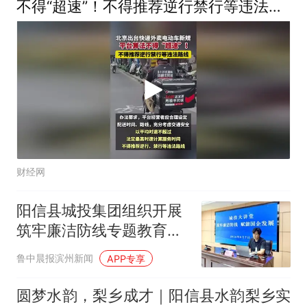
不得“超速”！不得推荐逆行禁行等违法路
线
财经网
阳信县城投集团组织开展
筑牢廉洁防线专题教育培
训
鲁中晨报滨州新闻
APP专享
圆梦水韵，梨乡成才｜阳信县水韵梨乡实