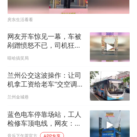
房东生活看看
网友开车惊见一幕，车被
剐蹭愤怒不已，司机狂追
前方公交
嘻哈搞笑局
兰州公交这波操作：让司
机拿工资给老车“交空调
费”，乘客顺带蒸了个桑拿
兰州金城巷
蓝色电车停靠场站，工人
检修车顶电线，网友：雨
天也这么操作吗
音乐下午茶官方
APP专享