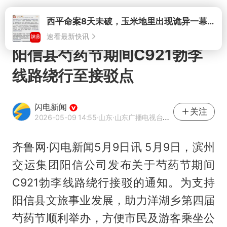
打开
西平命案8天未破，玉米地里出现诡异一幕，我突然想起了欧金中
速看最新快讯
阳信县芍药节期间C921勃李
线路绕行至接驳点
闪电新闻
关注
2026-05-09 14:55
·山东
·山东广播电视台官方APP闪电新闻
齐鲁网·闪电新闻5月9日讯 5月9日，滨州
交运集团阳信公司发布关于芍药节期间
C921勃李线路绕行接驳的通知。为支持
阳信县文旅事业发展，助力洋湖乡第四届
芍药节顺利举办，方便市民及游客乘坐公