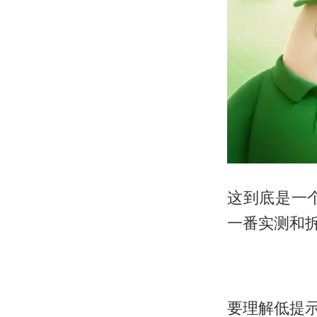
这到底是一
一番实测和
要理解低提