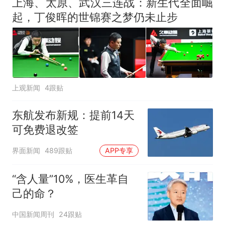
上海、太原、武汉三连战：新生代全面崛
起，丁俊晖的世锦赛之梦仍未止步
上观新闻
4跟贴
东航发布新规：提前14天
可免费退改签
界面新闻
489跟贴
APP专享
“含人量”10%，医生革自
己的命？
中国新闻周刊
24跟贴