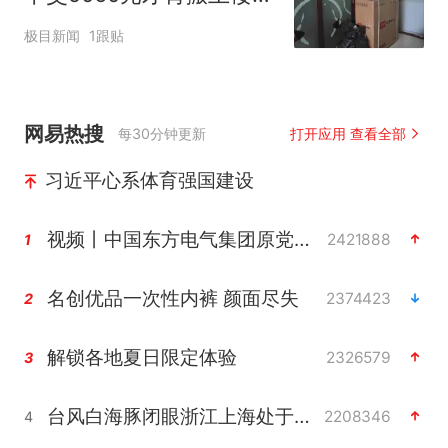
女子傻眼了
极目新闻
1跟贴
网易热搜
每30分钟更新
打开应用 查看全部
习近平心系体育强国建设
视频丨中国东方电气集团原党组副书记、董事宋致远被查
2421888
1
名创优品一次性内裤 颜面尽失
2374423
2
解锁各地夏日限定体验
2326579
3
台风白海豚闭眼浙江上海处于危险半圆
2208346
4