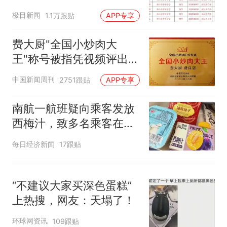
因老师一句“跟我回家”改写了
汰？教育局：已叫停招
人生
极目新闻
1.1万跟贴
APP专享
聘，成立调查组全面核查
费大厨"全国小炒肉大
王"称号被指凭视频评出
官方回应
中国新闻周刊
2751跟贴
APP专享
南航一航班疑向乘客发放
西梅汁，致多名乘客在飞
行途中排队上厕所！乘
每日经济新闻
17跟贴
客：机上100多人只有2个
厕所；客服回应：并非每
架飞机都会发放西梅汁
“不建议大家买深色蛋糕”
上热搜，网友：天塌了！
环球网资讯
109跟贴