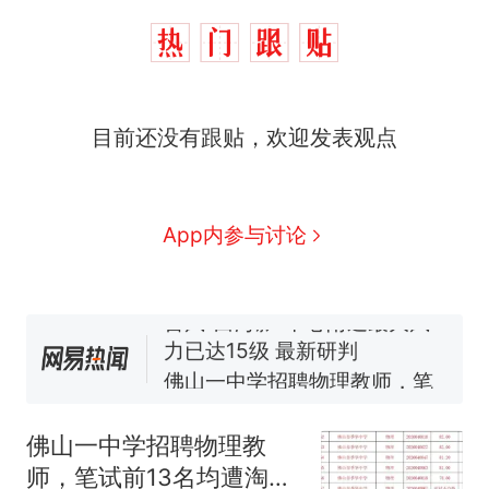
那个在床头放菜刀的女孩，
热
目前还没有跟贴，欢迎发表观点
因老师一句“跟我回家”改写了
人生
搬家报价570元，搬到楼下
新
交5060元才肯搬上楼！女子傻
眼了……
费大厨“全国小炒肉大王”称
App内参与讨论
号，仅凭视频评出？中国烹饪
协会回应
台风"白海豚"中心附近最大风
力已达15级 最新研判
佛山一中学招聘物理教师，笔
试前13名均遭淘汰？教育局：
已叫停招聘，成立调查组全面
笔试第一被第二名传话劝弃考
核查
官方通报
佛山一中学招聘物理教
那个在床头放菜刀的女孩，
热
师，笔试前13名均遭淘