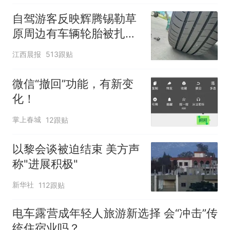
自驾游客反映辉腾锡勒草
原周边有车辆轮胎被扎，
修理店铺换胎价格高达千
江西晨报
513跟贴
元，官方发布情况通报
微信“撤回”功能，有新变
化！
掌上春城
12跟贴
以黎会谈被迫结束 美方声
称"进展积极"
新华社
112跟贴
电车露营成年轻人旅游新选择 会“冲击”传
统住宿业吗？