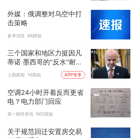
外媒：俄调整对乌空中打
击策略
参考消息
88跟贴
三个国家和地区力挺因凡
蒂诺 墨西哥的"反水"耐人
寻味
上观新闻
16跟贴
APP专享
空调24小时开着反而更省
电？电力部门回应
第一财经资讯
965跟贴
关于规范回迁安置房交易