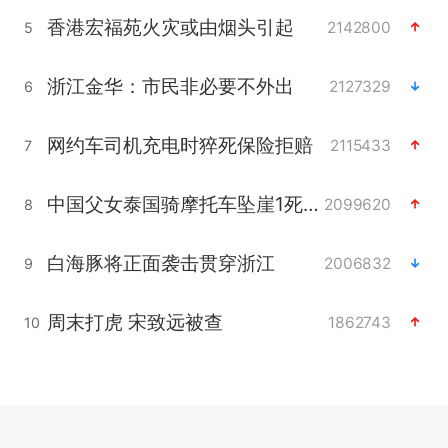
香港宏福苑火灾或由烟头引起
2142800
5
浙江金华：市民非必要不外出
2127329
6
网约车司机充电时猝死保险拒赔
2115433
7
中国父女泰国骑摩托车坠崖1死1伤
2099620
8
白海豚将正面袭击贯穿浙江
2006832
9
周末打虎 宋致远被查
1862743
10