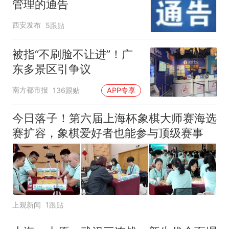
管理的通告
西安发布
5跟贴
被指“不刷脸不让进”！广
东多景区引争议
南方都市报
136跟贴
APP专享
今日落子！第六届上海杯象棋大师赛海选
赛扩容，象棋爱好者也能参与顶级赛事
上观新闻
1跟贴