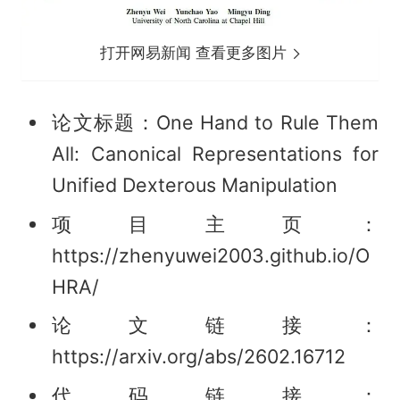
打开网易新闻 查看更多图片
论文标题：One Hand to Rule Them
All: Canonical Representations for
Unified Dexterous Manipulation
项目主页：
https://zhenyuwei2003.github.io/O
HRA/
论文链接：
https://arxiv.org/abs/2602.16712
代码链接：