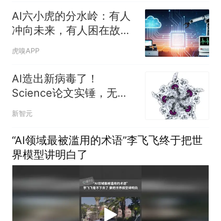
AI六小虎的分水岭：有人
冲向未来，有人困在故事
里
虎嗅APP
AI造出新病毒了！
Science论文实锤，无限
自我复制
新智元
“AI领域最被滥用的术语”李飞飞终于把世
界模型讲明白了