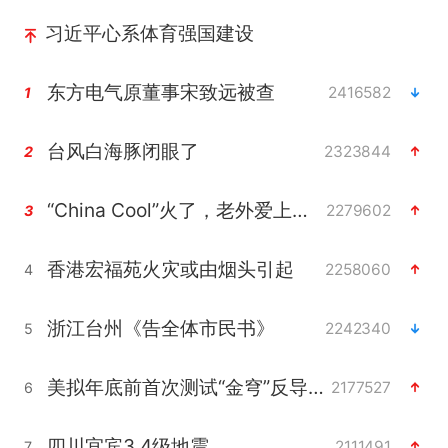
习近平心系体育强国建设
东方电气原董事宋致远被查
2416582
1
台风白海豚闭眼了
2323844
2
“China Cool”火了，老外爱上中国避暑游
2279602
3
香港宏福苑火灾或由烟头引起
2258060
4
浙江台州《告全体市民书》
2242340
5
美拟年底前首次测试“金穹”反导系统
2177527
6
四川宜宾3.4级地震
2111491
7