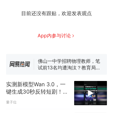
那个在床头放菜刀的女孩，
热
目前还没有跟贴，欢迎发表观点
因老师一句“跟我回家”改写了
人生
费大厨“全国小炒肉大王”称
新
号，仅凭视频评出？中国烹饪
协会回应
搬家报价570元，搬到楼下交
App内参与讨论
5060元才肯搬上楼！女子傻眼
了……
台风"白海豚"中心附近最大风
力已达15级 最新研判
佛山一中学招聘物理教师，笔
试前13名均遭淘汰？教育局：
已叫停招聘，成立调查组全面
笔试第一被第二名传话劝弃考
核查
官方通报
实测新模型Wan 3.0，一
那个在床头放菜刀的女孩，
热
键生成30秒反转短剧！
因老师一句“跟我回家”改写了
Excel表格变动态数据大
人生
量子位
屏