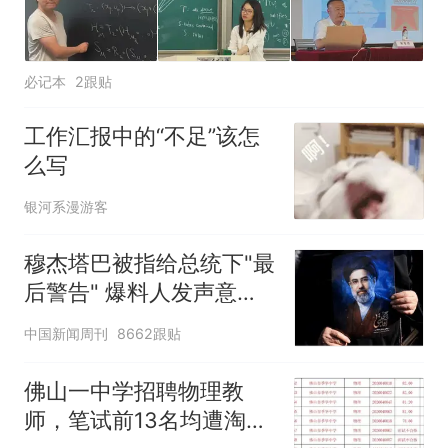
必记本
2跟贴
工作汇报中的“不足”该怎
么写
银河系漫游客
穆杰塔巴被指给总统下"最
后警告" 爆料人发声意味
深长
中国新闻周刊
8662跟贴
佛山一中学招聘物理教
师，笔试前13名均遭淘