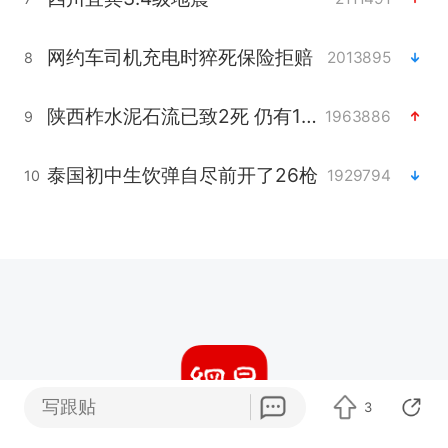
网约车司机充电时猝死保险拒赔
2013895
8
陕西柞水泥石流已致2死 仍有1人失联
1963886
9
泰国初中生饮弹自尽前开了26枪
1929794
10
写跟贴
3