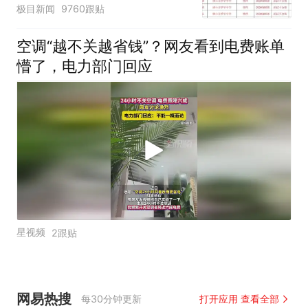
汰？教育局：已叫停招
极目新闻
9760跟贴
聘，成立调查组全面核查
空调“越不关越省钱”？网友看到电费账单
懵了，电力部门回应
星视频
2跟贴
网易热搜
每30分钟更新
打开应用 查看全部