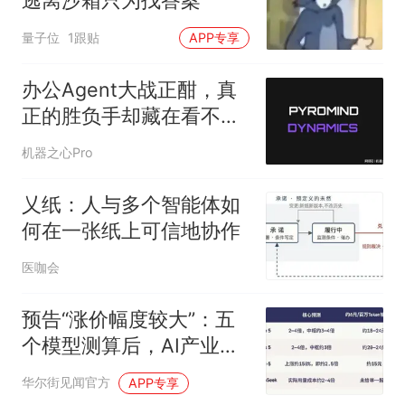
逃离沙箱只为找答案
量子位
1跟贴
APP专享
办公Agent大战正酣，真
正的胜负手却藏在看不见
的地方
机器之心Pro
乂纸：人与多个智能体如
何在一张纸上可信地协作
医咖会
预告“涨价幅度较大”：五
个模型测算后，AI产业链
的钱会流向哪里？
华尔街见闻官方
APP专享