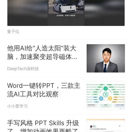
量子位
他用AI给“人造太阳”装大
脑，加速聚变超导磁体设
计与控制
DeepTech深科技
Word一键转PPT，三款主
流AI工具对比观察
小小爱学习
手写风格 PPT Skills 升级
了，增加动画效果更酷了