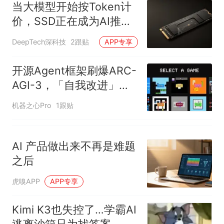
当大模型开始按Token计
价，SSD正在成为AI推理
核心
DeepTech深科技
2跟贴
APP专享
开源Agent框架刷爆ARC-
AGI-3，「自我改进」的
RLM harness引争议
机器之心Pro
1跟贴
AI 产品做出来不再是难题
之后
虎嗅APP
APP专享
Kimi K3也失控了…学霸AI