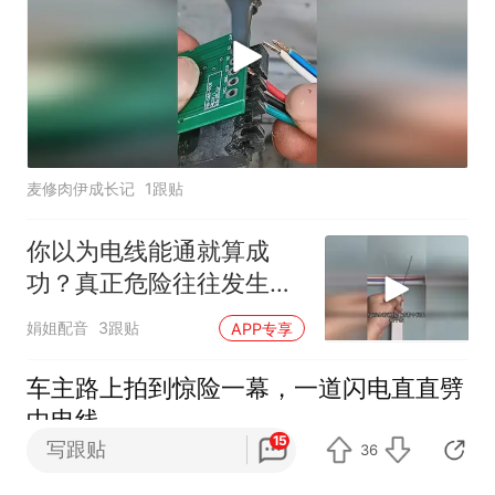
麦修肉伊成长记
1跟贴
你以为电线能通就算成
功？真正危险往往发生在
通电之后
娟姐配音
3跟贴
APP专享
车主路上拍到惊险一幕，一道闪电直直劈
中电线
15
写跟贴
36