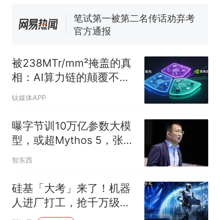
官方通报
佛山一中学招聘物理教师，笔
试前13名均遭淘汰？教育局：
已叫停招聘，成立调查组全面
台风"白海豚"中心附近最大风
核查
力已达15级 最新研判
被238MTr/mm²掩盖的真
那个在床头放菜刀的女孩，
热
相：AI算力链的颠覆不在
因老师一句“跟我回家”改写了
晶体管，在“去DSP”
人生
钛媒体APP
曝字节训10万亿参数大模
型，或超Mythos 5，张一
鸣、梁汝波先后发声
智东西
硅基「大考」来了！机器
人进厂打工，抢千万级实
景订单