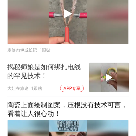
麦修肉伊成长记
1跟贴
揭秘师娘是如何绑扎电线
的罕见技术！
大姐在旅途
1跟贴
APP专享
陶瓷上面绘制图案，压根没有技术可言，
看着让人很心动！