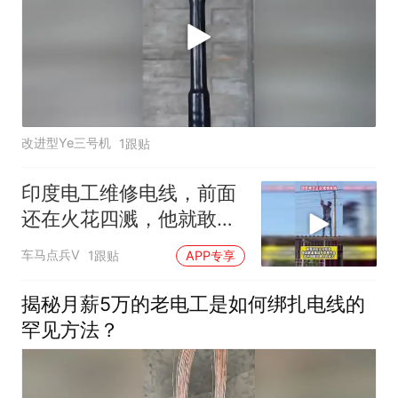
改进型Ye三号机
1跟贴
印度电工维修电线，前面
还在火花四溅，他就敢直
接徒手带电作业
车马点兵V
1跟贴
APP专享
揭秘月薪5万的老电工是如何绑扎电线的
罕见方法？