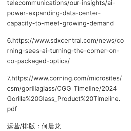
telecommunications/our-insights/ai-
power-expanding-data-center-
capacity-to-meet-growing-demand
6.https://www.sdxcentral.com/news/co
rning-sees-ai-turning-the-corner-on-
co-packaged-optics/
7.https://www.corning.com/microsites/
csm/gorillaglass/CGG_Timeline/2024_
Gorilla%20Glass_Product%20Timeline.
pdf
运营/排版：何晨龙