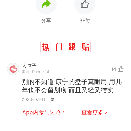
分享
38赞
大吨子
14
美国
iPhone 14
那个在床头放菜刀的女孩，
热
别的不知道 康宁的盘子真耐用 用几
因老师一句“跟我回家”改写了
年也不会留划痕 而且又轻又结实
人生
费大厨“全国小炒肉大王”称
新
2026-07-11
回复
号，仅凭视频评出？中国烹饪
协会回应
美国渔民钓获鲨鱼徒手将其拽
App内参与讨论
查看更多
回大海 目击者直呼震惊 （视频
来源：参考消息）
笔试第一被第二名传话劝弃考