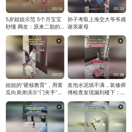
00:14
00:39
5岁姐姐示范 5个月宝宝
孙子考取上海交大爷爷感
秒懂 网友：原来二胎的
谢亲家母
快乐长这样
00:17
00:36
姐姐的“硬核教育”，用黄
发泡水泥填不满，装修师
瓜向弟弟演示“门夹手”，
傅检查发现漏到楼下：出
网友：果然言传不如身
风口未延伸到外墙
教！