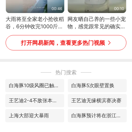
00:46
00:10
大雨将至全家老小抢收稻
网友晒自己养的一些小宠
谷，6分钟收完1000斤，
物，感觉跟常见的确实有
没有一个人掉链子
些不一样
打开网易新闻，查看更多热门视频
热门搜索
白海豚10级风圈已触及浙江
白海豚5次眼壁置换
王艺迪2-4不敌张本美和止步4强
王艺迪无缘横滨赛决赛
上海大部迎大暴雨
白海豚预计将在浙江苍南到三门一带登陆