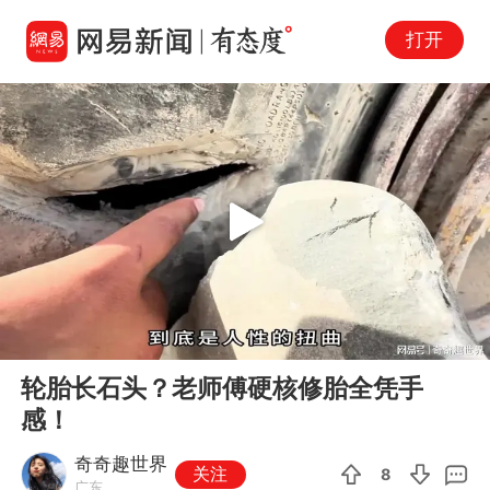
打开
Play
00:00
04:02
En
轮胎长石头？老师傅硬核修胎全凭手
fu
感！
奇奇趣世界
关注
8
广东