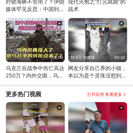
封锁海峡不管用了？伊朗
现代火炮之“打完就跑”的
媒体罕见反思：中国到底
战术
是不是在"拆台"
08:09
10.6万 次播放
00:32
乌克兰在战争中伤亡高达
网友分享自己养的小猫，
250万？内外交困，乌克
本以为是个灵珠没想到是
兰这下真没人了！
魔丸
更多热门视频
打开应用 查看更多