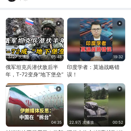
3727 次播放
05:48
19:32
俄军坦克兵潜伏敌后半
印度学者：莫迪战略错
年，T-72变身“地下堡垒”
误！
04:35
22.9万 次播放
00:52