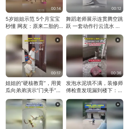
00:14
00:12
5岁姐姐示范 5个月宝宝
舞蹈老师展示连贯腾空跳
秒懂 网友：原来二胎的
跃 一套动作行云流水 节
快乐长这样
奏感拉满 网友：怎么做
到又舞又武的？
00:17
00:36
姐姐的“硬核教育”，用黄
发泡水泥填不满，装修师
瓜向弟弟演示“门夹手”，
傅检查发现漏到楼下：出
网友：果然言传不如身
风口未延伸到外墙
教！