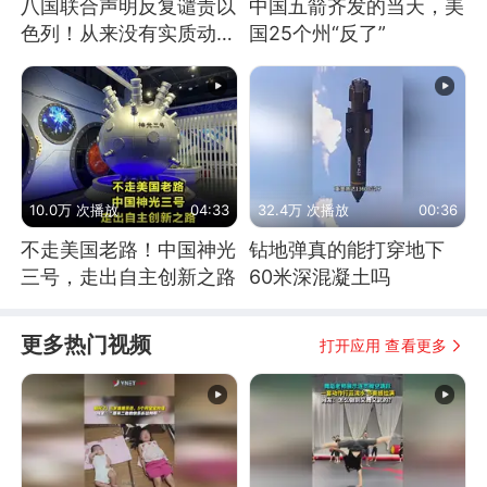
八国联合声明反复谴责以
中国五箭齐发的当天，美
色列！从来没有实质动
国25个州“反了”
作！根源是惧怕美国
10.0万 次播放
04:33
32.4万 次播放
00:36
不走美国老路！中国神光
钻地弹真的能打穿地下
三号，走出自主创新之路
60米深混凝土吗
更多热门视频
打开应用 查看更多