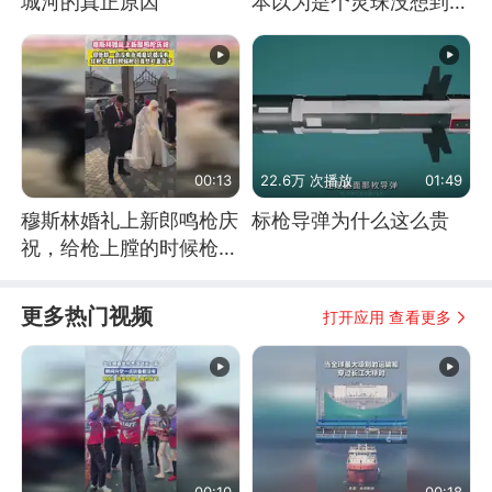
城河的真正原因
本以为是个灵珠没想到是
魔丸
00:13
22.6万 次播放
01:49
穆斯林婚礼上新郎鸣枪庆
标枪导弹为什么这么贵
祝，给枪上膛的时候枪口
竟然对着孩子
更多热门视频
打开应用 查看更多
00:10
00:18