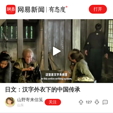
打开
Play
00:00
04:44
En
日文：汉字外衣下的中国传承
fu
山野寄来信笺
关注
127
山东