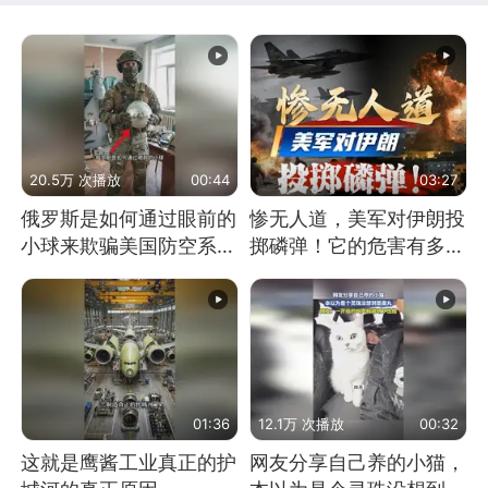
20.5万 次播放
00:44
03:27
俄罗斯是如何通过眼前的
惨无人道，美军对伊朗投
小球来欺骗美国防空系统
掷磷弹！它的危害有多
的
大？
01:36
12.1万 次播放
00:32
这就是鹰酱工业真正的护
网友分享自己养的小猫，