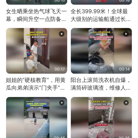
女生晒乘坐热气球飞天一
全长399.99米！全球最
幕，瞬间升空一点防备都
大级别的运输船通过长江
没有
大桥这一幕，太震撼了！
00:17
00:14
姐姐的“硬核教育”，用黄
阳台上滚筒洗衣机自爆，
瓜向弟弟演示“门夹手”，
满筒碎玻璃渣，维修人员
网友：果然言传不如身
称是人为原因，从未见过
教！
洗衣机自爆
00:46
00:36