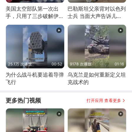
美国太空部队第一次出
巴勒斯坦父亲背对以色列
手，只用了三步破解伊朗
士兵 当面大声告诉儿
防空
子：永远不要害怕他们！
25.1万 次播放
00:52
9178 次播放
01:16
为什么战斗机要追着导弹
乌克兰是如何重新定义坦
飞行
克战术的
更多热门视频
打开应用 查看更多