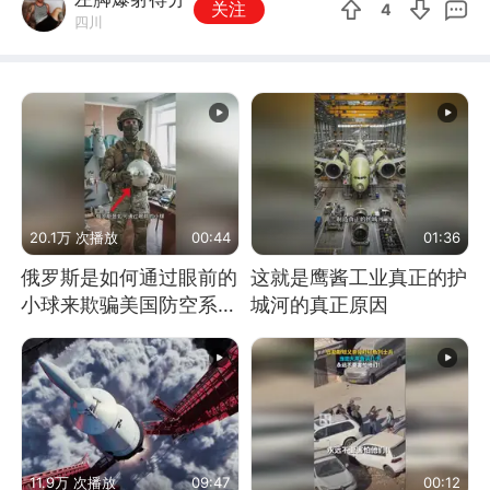
关注
4
四川
20.1万 次播放
00:44
01:36
俄罗斯是如何通过眼前的
这就是鹰酱工业真正的护
小球来欺骗美国防空系统
城河的真正原因
的
11.9万 次播放
09:47
00:12