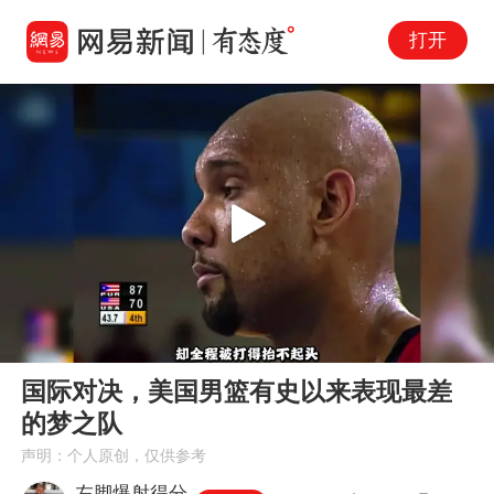
打开
Play
00:00
03:01
En
国际对决，美国男篮有史以来表现最差
fu
的梦之队
声明：个人原创，仅供参考
左脚爆射得分