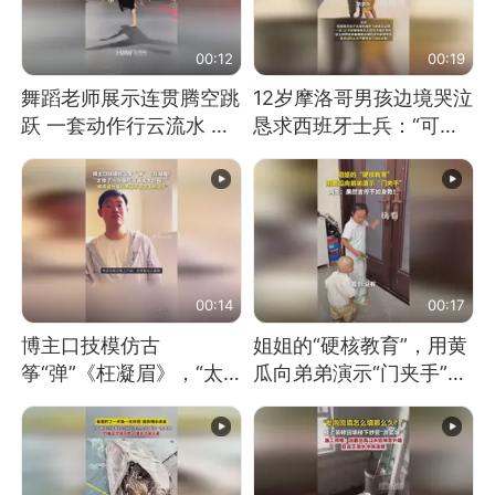
00:12
00:19
舞蹈老师展示连贯腾空跳
12岁摩洛哥男孩边境哭泣
跃 一套动作行云流水 节
恳求西班牙士兵：“可不
奏感拉满 网友：怎么做
可以不要把我遣返回国”
到又舞又武的？
00:14
00:17
博主口技模仿古
姐姐的“硬核教育”，用黄
筝“弹”《枉凝眉》，“太
瓜向弟弟演示“门夹手”，
像了～你是吃古筝长大的
网友：果然言传不如身
吗？”“或将成为首位考级
教！
不带古筝的选手。”（来
源：新华每日电讯）