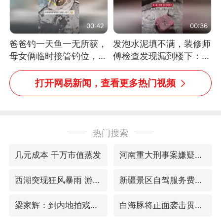
00:42
00:36
爸爸钓一天鱼一无所获，
发泡水泥填不满，装修师
母女俩临时接管钓位，用
傅检查发现漏到楼下：出
玩具鱼竿钓上大鱼
风口未延伸到外墙
打开网易新闻，查看更多热门视频
热门搜索
几元成本 千万市值蒸发
河南重大刑事案嫌疑人落网
西湖突现狂风暴雨 游客瞬间被浇透
新疆景区自驾服务费改为按车收费
梁家辉：到内地拍戏不是北上是回归
白海豚将正面袭击贯穿浙江