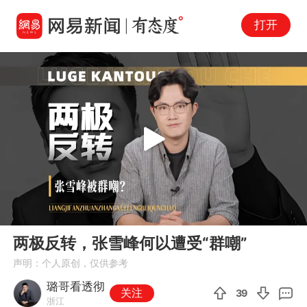
打开
Play
00:00
04:31
En
两极反转，张雪峰何以遭受“群嘲”
fu
声明：个人原创，仅供参考
璐哥看透彻
关注
39
浙江