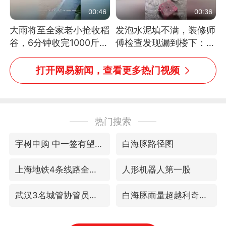
00:46
00:36
大雨将至全家老小抢收稻
发泡水泥填不满，装修师
谷，6分钟收完1000斤，
傅检查发现漏到楼下：出
没有一个人掉链子
风口未延伸到外墙
打开网易新闻，查看更多热门视频
热门搜索
宇树申购 中一签有望赚20万元
白海豚路径图
上海地铁4条线路全线停运
人形机器人第一股
武汉3名城管协管员殴打摊主被刑拘
白海豚雨量超越利奇马、巴威