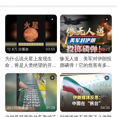
12.8万 次播放
03:55
03:27
为什么说火星上发现生
惨无人道，美军对伊朗投
命，将是人类绝望的开
掷磷弹！它的危害有多
始？
大？
20.1万 次播放
01:29
04:35