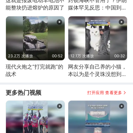
这就是报废电动车电池不
封锁海峡不管用了？伊朗
能整块扔进熔炉的原因了
媒体罕见反思：中国到底
是不是在"拆台"
23.2万 次播放
00:52
12.1万 次播放
00:32
现代火炮之“打完就跑”的
网友分享自己养的小猫，
战术
本以为是个灵珠没想到是
魔丸
更多热门视频
打开应用 查看更多