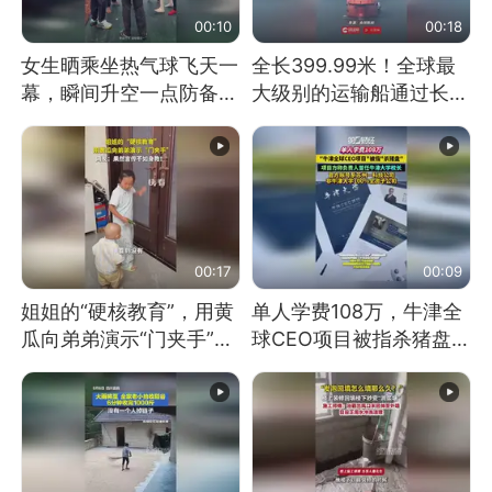
00:10
00:18
女生晒乘坐热气球飞天一
全长399.99米！全球最
幕，瞬间升空一点防备都
大级别的运输船通过长江
没有
大桥这一幕，太震撼了！
00:17
00:09
姐姐的“硬核教育”，用黄
单人学费108万，牛津全
瓜向弟弟演示“门夹手”，
球CEO项目被指杀猪盘，
网友：果然言传不如身
项目方称负责人曾任牛津
教！
大学校长